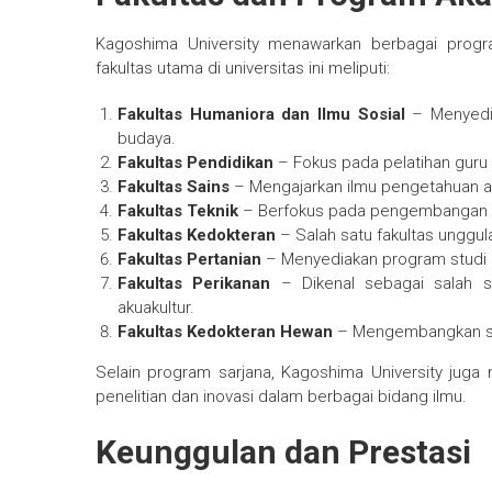
Kagoshima University menawarkan berbagai program
fakultas utama di universitas ini meliputi:
Fakultas Humaniora dan Ilmu Sosial
– Menyedia
budaya.
Fakultas Pendidikan
– Fokus pada pelatihan gur
Fakultas Sains
– Mengajarkan ilmu pengetahuan alam
Fakultas Teknik
– Berfokus pada pengembangan tekn
Fakultas Kedokteran
– Salah satu fakultas unggul
Fakultas Pertanian
– Menyediakan program studi da
Fakultas Perikanan
– Dikenal sebagai salah sa
akuakultur.
Fakultas Kedokteran Hewan
– Mengembangkan stu
Selain program sarjana, Kagoshima University juga
penelitian dan inovasi dalam berbagai bidang ilmu.
Keunggulan dan Prestasi