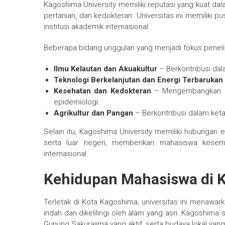
Kagoshima University memiliki reputasi yang kuat dal
pertanian, dan kedokteran. Universitas ini memiliki 
institusi akademik internasional.
Beberapa bidang unggulan yang menjadi fokus penelitian
Ilmu Kelautan dan Akuakultur
– Berkontribusi da
Teknologi Berkelanjutan dan Energi Terbarukan
Kesehatan dan Kedokteran
– Mengembangkan pen
epidemiologi.
Agrikultur dan Pangan
– Berkontribusi dalam ket
Selain itu, Kagoshima University memiliki hubungan e
serta luar negeri, memberikan mahasiswa kesemp
internasional.
Kehidupan Mahasiswa di K
Terletak di Kota Kagoshima, universitas ini menawa
indah dan dikelilingi oleh alam yang asri. Kagoshim
Gunung Sakurajima yang aktif, serta budaya lokal yang