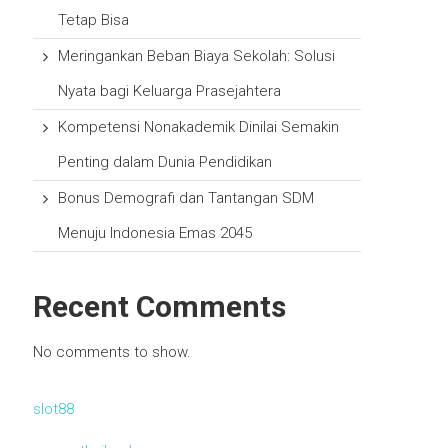
Tetap Bisa
Meringankan Beban Biaya Sekolah: Solusi
Nyata bagi Keluarga Prasejahtera
Kompetensi Nonakademik Dinilai Semakin
Penting dalam Dunia Pendidikan
Bonus Demografi dan Tantangan SDM
Menuju Indonesia Emas 2045
Recent Comments
No comments to show.
slot88