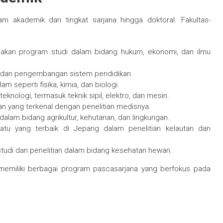
 akademik dari tingkat sarjana hingga doktoral. Fakultas-
kan program studi dalam bidang hukum, ekonomi, dan ilmu
u dan pengembangan sistem pendidikan.
 seperti fisika, kimia, dan biologi.
ologi, termasuk teknik sipil, elektro, dan mesin.
an yang terkenal dengan penelitian medisnya.
lam bidang agrikultur, kehutanan, dan lingkungan.
tu yang terbaik di Jepang dalam penelitian kelautan dan
di dan penelitian dalam bidang kesehatan hewan.
 memiliki berbagai program pascasarjana yang berfokus pada