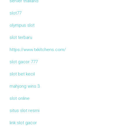
server thailand
slot77
olympus slot
slot terbaru
https://www.txkitchens.com/
slot gacor 777
slot bet kecil
mahjong wins 3
slot online
situs slot resmi
link slot gacor