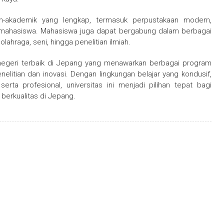
 non-akademik yang lengkap, termasuk perpustakaan modern,
ma mahasiswa. Mahasiswa juga dapat bergabung dalam berbagai
lahraga, seni, hingga penelitian ilmiah.
s negeri terbaik di Jepang yang menawarkan berbagai program
litian dan inovasi. Dengan lingkungan belajar yang kondusif,
rta profesional, universitas ini menjadi pilihan tepat bagi
berkualitas di Jepang.