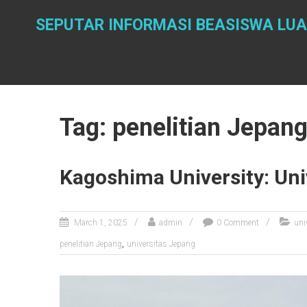
Skip
to
SEPUTAR INFORMASI BEASISWA LUA
content
Tag: penelitian Jepan
Kagoshima University: Un
March 1, 2025
admin
0 Comment
uni
,
penelitian Jepang
universitas Jepang