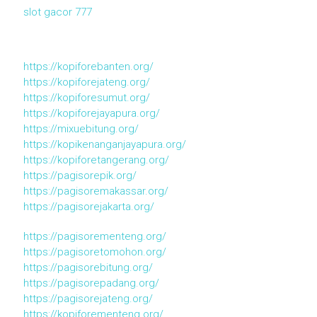
slot gacor 777
https://kopiforebanten.org/
https://kopiforejateng.org/
https://kopiforesumut.org/
https://kopiforejayapura.org/
https://mixuebitung.org/
https://kopikenanganjayapura.org/
https://kopiforetangerang.org/
https://pagisorepik.org/
https://pagisoremakassar.org/
https://pagisorejakarta.org/
https://pagisorementeng.org/
https://pagisoretomohon.org/
https://pagisorebitung.org/
https://pagisorepadang.org/
https://pagisorejateng.org/
https://kopiforementeng.org/