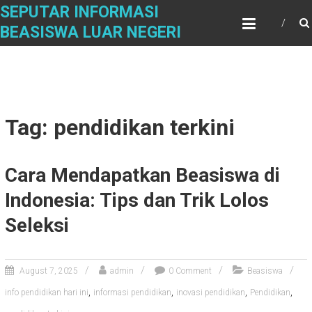
Skip
SEPUTAR INFORMASI
to
BEASISWA LUAR NEGERI
content
Tag: pendidikan terkini
Cara Mendapatkan Beasiswa di
Indonesia: Tips dan Trik Lolos
Seleksi
August 7, 2025
admin
0 Comment
Beasiswa
,
,
,
,
info pendidikan hari ini
informasi pendidikan
inovasi pendidikan
Pendidikan