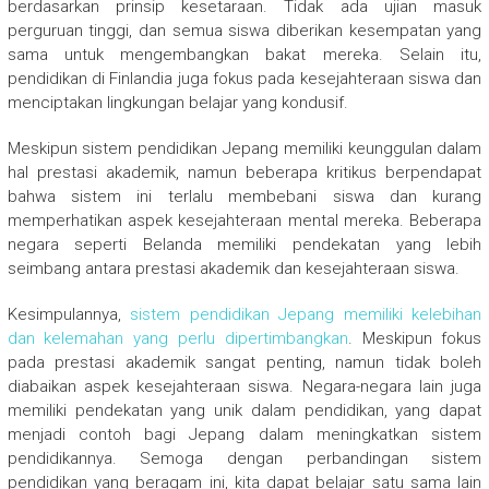
berdasarkan prinsip kesetaraan. Tidak ada ujian masuk
perguruan tinggi, dan semua siswa diberikan kesempatan yang
sama untuk mengembangkan bakat mereka. Selain itu,
pendidikan di Finlandia juga fokus pada kesejahteraan siswa dan
menciptakan lingkungan belajar yang kondusif.
Meskipun sistem pendidikan Jepang memiliki keunggulan dalam
hal prestasi akademik, namun beberapa kritikus berpendapat
bahwa sistem ini terlalu membebani siswa dan kurang
memperhatikan aspek kesejahteraan mental mereka. Beberapa
negara seperti Belanda memiliki pendekatan yang lebih
seimbang antara prestasi akademik dan kesejahteraan siswa.
Kesimpulannya,
sistem pendidikan Jepang memiliki kelebihan
dan kelemahan yang perlu dipertimbangkan
. Meskipun fokus
pada prestasi akademik sangat penting, namun tidak boleh
diabaikan aspek kesejahteraan siswa. Negara-negara lain juga
memiliki pendekatan yang unik dalam pendidikan, yang dapat
menjadi contoh bagi Jepang dalam meningkatkan sistem
pendidikannya. Semoga dengan perbandingan sistem
pendidikan yang beragam ini, kita dapat belajar satu sama lain