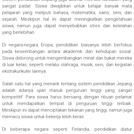
sangat padat. Siswa diwajibkan untuk belajar banyak mata
pelajaran yang meliputi bahasa, matematika, sains, seni, dan
sejarah. Meskipun hal ini dapat meningkatkan pengetahuan
siswa, namun juga dapat menyebabkan stres dan kelelahan
yang berlebihan.
Di negara-negara Eropa, pendidikan biasanya lebih berfokus
pada keseimbangan antara akademik dan kehidupan sosial.
Siswa didorong untuk mengembangkan minat dan bakat mereka
di luar kelas, seperti melalui olahraga, musik, seni, dan kegiatan
ekstrakurikuler lainnya.
Salah satu hal yang menarik tentang sistem pendidikan Jepang
adalah adanya ujian masuk perguruan tinggi yang sangat
kompetitif. Para siswa harus bersaing dengan ribuan pelamar
untuk mendapatkan tempat di perguruan tinggi terbaik.
Meskipun ini dapat menciptakan tekanan yang tinggi, namun juga
memacu siswa untuk bekerja lebih keras.
Di beberapa negara seperti Finlandia, pendidikan diatur