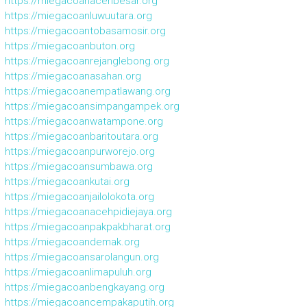
https://miegacoanacehbesar.org
https://miegacoanluwuutara.org
https://miegacoantobasamosir.org
https://miegacoanbuton.org
https://miegacoanrejanglebong.org
https://miegacoanasahan.org
https://miegacoanempatlawang.org
https://miegacoansimpangampek.org
https://miegacoanwatampone.org
https://miegacoanbaritoutara.org
https://miegacoanpurworejo.org
https://miegacoansumbawa.org
https://miegacoankutai.org
https://miegacoanjailolokota.org
https://miegacoanacehpidiejaya.org
https://miegacoanpakpakbharat.org
https://miegacoandemak.org
https://miegacoansarolangun.org
https://miegacoanlimapuluh.org
https://miegacoanbengkayang.org
https://miegacoancempakaputih.org