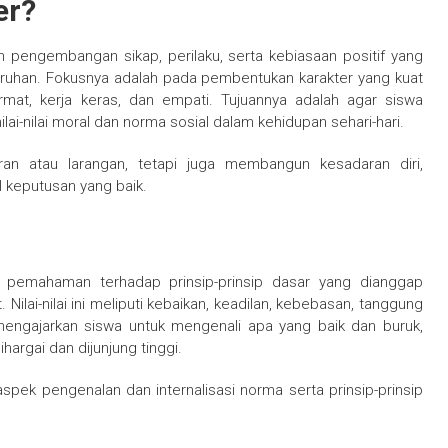
er?
 pengembangan sikap, perilaku, serta kebiasaan positif yang
ruhan. Fokusnya adalah pada pembentukan karakter yang kuat
hormat, kerja keras, dan empati. Tujuannya adalah agar siswa
ai-nilai moral dan norma sosial dalam kehidupan sehari-hari.
ran atau larangan, tetapi juga membangun kesadaran diri,
 keputusan yang baik.
n pemahaman terhadap prinsip-prinsip dasar yang dianggap
ilai-nilai ini meliputi kebaikan, keadilan, kebebasan, tanggung
i mengajarkan siswa untuk mengenali apa yang baik dan buruk,
hargai dan dijunjung tinggi.
pek pengenalan dan internalisasi norma serta prinsip-prinsip