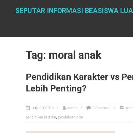
Skip
to
SEPUTAR INFORMASI BEASISWA LUA
content
Tag: moral anak
Pendidikan Karakter vs Pe
Lebih Penting?
July 20, 2025
admin
0 Comment
pend
,
pendidikan karakter
pendidikan nilai