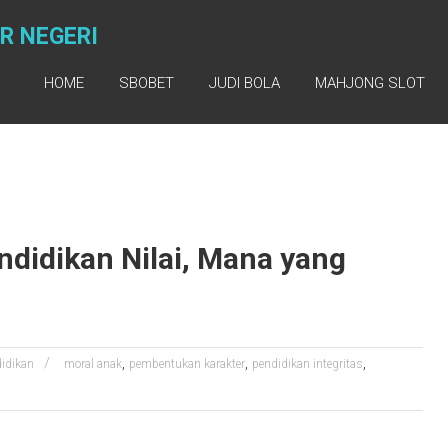
R NEGERI
HOME
SBOBET
JUDI BOLA
MAHJONG SLOT
ndidikan Nilai, Mana yang
,
,
,
idikan
moral anak
pembentukan karakter
pendidikan integritas