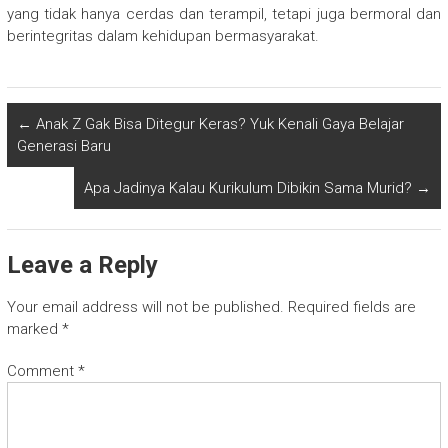
yang tidak hanya cerdas dan terampil, tetapi juga bermoral dan
berintegritas dalam kehidupan bermasyarakat.
←
Anak Z Gak Bisa Ditegur Keras? Yuk Kenali Gaya Belajar
Generasi Baru
Apa Jadinya Kalau Kurikulum Dibikin Sama Murid?
→
Leave a Reply
Your email address will not be published.
Required fields are
marked
*
Comment
*