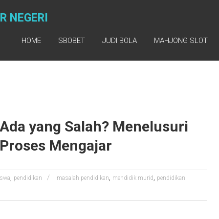
R NEGERI
HOME
SBOBET
JUDI BOLA
MAHJONG SLOT
 Ada yang Salah? Menelusuri
 Proses Mengajar
,
,
,
iswa
pendidikan
masalah pendidikan
mendidik murid
pendidikan