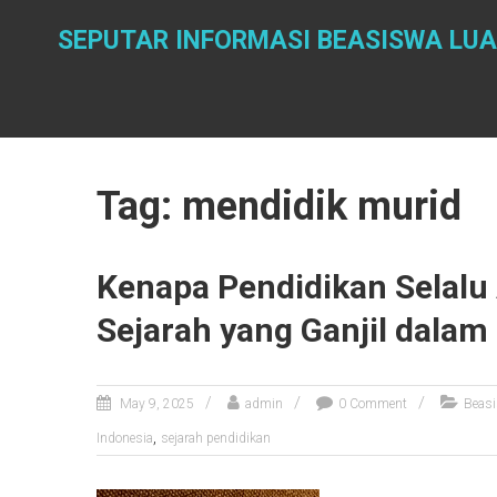
Skip
to
SEPUTAR INFORMASI BEASISWA LUA
content
Tag: mendidik murid
Kenapa Pendidikan Selalu
Sejarah yang Ganjil dalam
May 9, 2025
admin
0 Comment
Beas
,
Indonesia
sejarah pendidikan