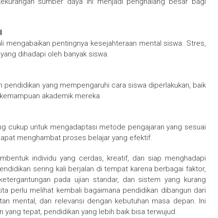
ekurangan sumber daya ini menjadi penghalang besar bagi
l
li mengabaikan pentingnya kesejahteraan mental siswa. Stres,
yang dihadapi oleh banyak siswa.
m pendidikan yang mempengaruhi cara siswa diperlakukan, baik
tau kemampuan akademik mereka.
ang cukup untuk mengadaptasi metode pengajaran yang sesuai
dapat menghambat proses belajar yang efektif.
mbentuk individu yang cerdas, kreatif, dan siap menghadapi
didikan sering kali berjalan di tempat karena berbagai faktor,
ketergantungan pada ujian standar, dan sistem yang kurang
kita perlu melihat kembali bagaimana pendidikan dibangun dari
tan mental, dan relevansi dengan kebutuhan masa depan. Ini
yang tepat, pendidikan yang lebih baik bisa terwujud.