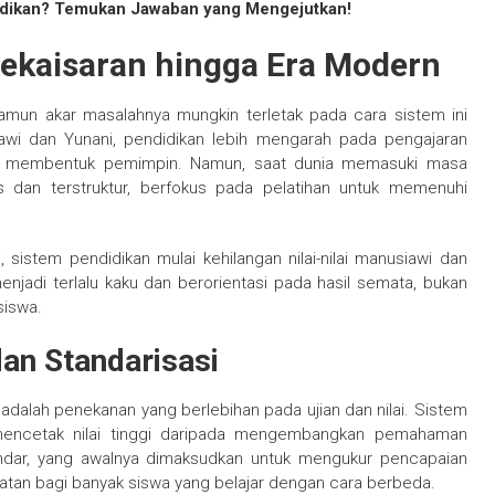
didikan? Temukan Jawaban yang Mengejutkan!
Kekaisaran hingga Era Modern
namun akar masalahnya mungkin terletak pada cara sistem ini
awi dan Yunani, pendidikan lebih mengarah pada pengajaran
ntuk membentuk pemimpin. Namun, saat dunia memasuki masa
is dan terstruktur, berfokus pada pelatihan untuk memenuhi
istem pendidikan mulai kehilangan nilai-nilai manusiawi dan
enjadi terlalu kaku dan berorientasi pada hasil semata, bukan
siswa.
an Standarisasi
dalah penekanan yang berlebihan pada ujian dan nilai. Sistem
 mencetak nilai tinggi daripada mengembangkan pemahaman
tandar, yang awalnya dimaksudkan untuk mengukur pencapaian
batan bagi banyak siswa yang belajar dengan cara berbeda.