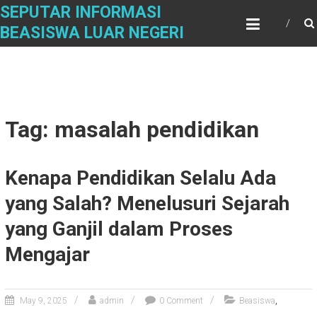
Skip
SEPUTAR INFORMASI
to
BEASISWA LUAR NEGERI
content
Tag: masalah pendidikan
Kenapa Pendidikan Selalu Ada
yang Salah? Menelusuri Sejarah
yang Ganjil dalam Proses
Mengajar
,
May 9, 2025
admin
0 Comment
Beasiswa