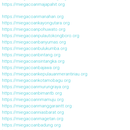
https://miegacoanmajapahit.org
https://miegacoanmanahan.org
https://miegacoankayongutara.org
https://miegacoanpohuwato.org
https://miegacoanpulautokongboro.org
https://miegacoanbanyumas.org
https://miegacoanbulukumba.org
https://miegacoanbintang.org
https://miegacoansintangka.org
https://miegacoanbajawa.org
https://miegacoankepulauanmerantiriau.org
https://miegacoankotamobagu.org
https://miegacoanmurungraya.org
https://miegacoanbimantb.org
https://miegacoannmamuju.org
https://miegacoanmanggaraintt.org
https://miegacoanniasbarat.org
https://miegacoanmagetan.org
https://miegacoanbadung.org