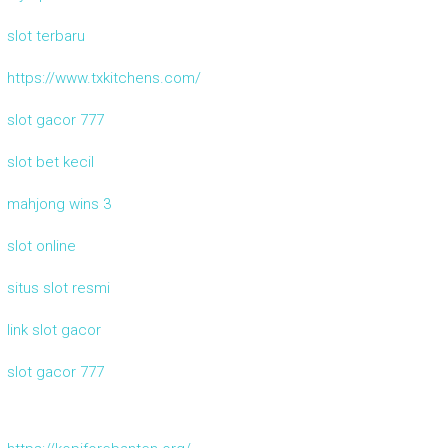
slot terbaru
https://www.txkitchens.com/
slot gacor 777
slot bet kecil
mahjong wins 3
slot online
situs slot resmi
link slot gacor
slot gacor 777