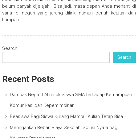
belum banyak dijelajahi. Bisa jadi, masa depan Anda menanti di
sana—di negeri yang jarang dilirik, namun penuh kejutan dan
harapan.
Search
Search
Recent Posts
Dampak Negatif AI untuk Siswa SMA terhadap Kemampuan
Komunikasi dan Kepemimpinan
Beasiswa Bagi Siswa Kurang Mampu, Kuliah Tetap Bisa
Meringankan Beban Biaya Sekolah: Solusi Nyata bagi