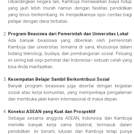
Dibandingkan negara lain, Kamboja menawarkan biaya hidup
yang jauh lebih murah namun dengan fasilitas pendidikan
yang terus berkembang. Ini menjadikannya opsi cerdas bagi
pelajar dengan dana terbatas.
Program Beasiswa dari Pemerintah dan Universitas Lokal
Ada banyak beasiswa yang diberikan oleh pemerintah
Kamboja dan universitas ternama di sana, khususnya dalam
bidang teknologi, budaya, dan pembangunan sosial. Peluang
ini sering kali sepi peminat dari Indonesia—sebuah celah yang
bisa Anda manfaatkan.
Kesempatan Belajar Sambil Berkontribusi Sosial
Banyak program beasiswa juga disertai dengan kegiatan
sosial atau kerja komunitas, yang memperkaya pengalaman
dan membuka jalan karier internasional di masa depan.
Koneksi ASEAN yang Kuat dan Prospektif
Sebagai sesama anggota ASEAN, Indonesia dan Kamboja
memiliki banyak kerja sama bilateral, termasuk dalam
pendidikan. Ini berarti, lulusan dari Kamboja tetap punya