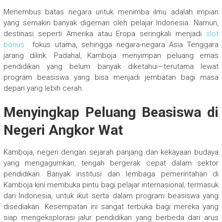
Menembus batas negara untuk menimba ilmu adalah impian
yang semakin banyak digemari oleh pelajar Indonesia. Namun,
destinasi seperti Amerika atau Eropa seringkali menjadi
slot
bonus
fokus utama, sehingga negara-negara Asia Tenggara
jarang dilirik. Padahal, Kamboja menyimpan peluang emas
pendidikan yang belum banyak diketahui—terutama lewat
program beasiswa yang bisa menjadi jembatan bagi masa
depan yang lebih cerah.
Menyingkap Peluang Beasiswa di
Negeri Angkor Wat
Kamboja, negeri dengan sejarah panjang dan kekayaan budaya
yang mengagumkan, tengah bergerak cepat dalam sektor
pendidikan. Banyak institusi dan lembaga pemerintahan di
Kamboja kini membuka pintu bagi pelajar internasional, termasuk
dari Indonesia, untuk ikut serta dalam program beasiswa yang
disediakan. Kesempatan ini sangat terbuka bagi mereka yang
siap mengeksplorasi jalur pendidikan yang berbeda dari arus