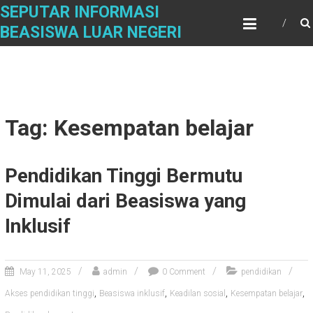
Skip
SEPUTAR INFORMASI
to
BEASISWA LUAR NEGERI
content
Tag: Kesempatan belajar
Pendidikan Tinggi Bermutu
Dimulai dari Beasiswa yang
Inklusif
May 11, 2025
admin
0 Comment
pendidikan
,
,
,
,
Akses pendidikan tinggi
Beasiswa inklusif
Keadilan sosial
Kesempatan belajar