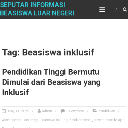
Skip
SEPUTAR INFORMASI
to
BEASISWA LUAR NEGERI
content
Tag: Beasiswa inklusif
Pendidikan Tinggi Bermutu
Dimulai dari Beasiswa yang
Inklusif
May 11, 2025
admin
0 Comment
pendidikan
,
,
,
,
Akses pendidikan tinggi
Beasiswa inklusif
Keadilan sosial
Kesempatan belajar