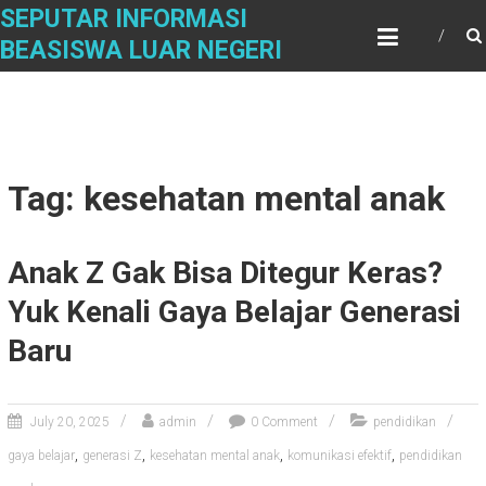
Skip
SEPUTAR INFORMASI
to
BEASISWA LUAR NEGERI
content
Tag: kesehatan mental anak
Anak Z Gak Bisa Ditegur Keras?
Yuk Kenali Gaya Belajar Generasi
Baru
July 20, 2025
admin
0 Comment
pendidikan
,
,
,
,
gaya belajar
generasi Z
kesehatan mental anak
komunikasi efektif
pendidikan