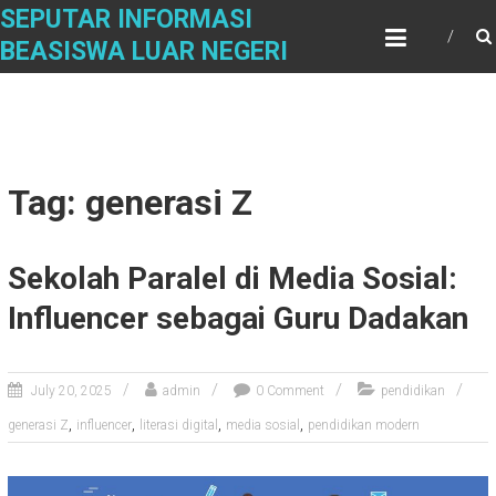
Skip
SEPUTAR INFORMASI
to
BEASISWA LUAR NEGERI
content
Tag: generasi Z
Sekolah Paralel di Media Sosial:
Influencer sebagai Guru Dadakan
July 20, 2025
admin
0 Comment
pendidikan
,
,
,
,
generasi Z
influencer
literasi digital
media sosial
pendidikan modern