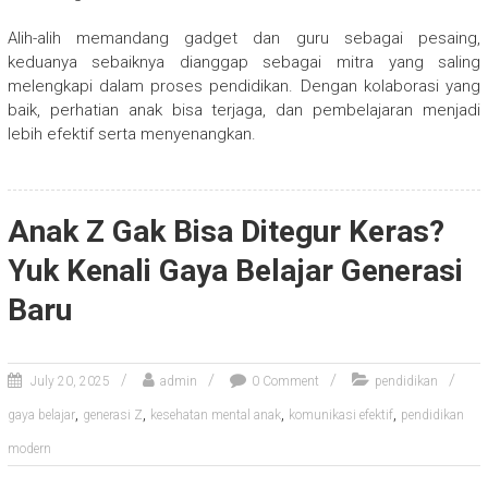
Alih-alih memandang gadget dan guru sebagai pesaing,
keduanya sebaiknya dianggap sebagai mitra yang saling
melengkapi dalam proses pendidikan. Dengan kolaborasi yang
baik, perhatian anak bisa terjaga, dan pembelajaran menjadi
lebih efektif serta menyenangkan.
Anak Z Gak Bisa Ditegur Keras?
Yuk Kenali Gaya Belajar Generasi
Baru
July 20, 2025
admin
0 Comment
pendidikan
,
,
,
,
gaya belajar
generasi Z
kesehatan mental anak
komunikasi efektif
pendidikan
modern