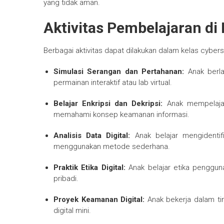
yang tidak aman.
Aktivitas Pembelajaran di
Berbagai aktivitas dapat dilakukan dalam kelas cybersec
Simulasi Serangan dan Pertahanan:
Anak berla
permainan interaktif atau lab virtual.
Belajar Enkripsi dan Dekripsi:
Anak mempelajar
memahami konsep keamanan informasi.
Analisis Data Digital:
Anak belajar mengidenti
menggunakan metode sederhana.
Praktik Etika Digital:
Anak belajar etika pengguna
pribadi.
Proyek Keamanan Digital:
Anak bekerja dalam tim
digital mini.