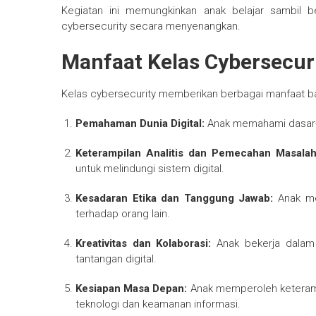
Kegiatan ini memungkinkan anak belajar sambil 
cybersecurity secara menyenangkan.
Manfaat Kelas Cybersecur
Kelas cybersecurity memberikan berbagai manfaat ba
Pemahaman Dunia Digital:
Anak memahami dasar-da
Keterampilan Analitis dan Pemecahan Masalah
untuk melindungi sistem digital.
Kesadaran Etika dan Tanggung Jawab:
Anak mem
terhadap orang lain.
Kreativitas dan Kolaborasi:
Anak bekerja dalam
tantangan digital.
Kesiapan Masa Depan:
Anak memperoleh keteramp
teknologi dan keamanan informasi.