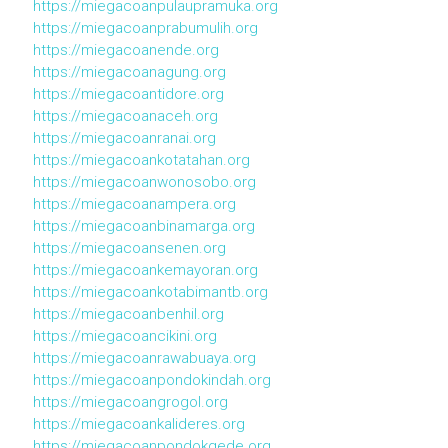
https://miegacoanpulaupramuka.org
https://miegacoanprabumulih.org
https://miegacoanende.org
https://miegacoanagung.org
https://miegacoantidore.org
https://miegacoanaceh.org
https://miegacoanranai.org
https://miegacoankotatahan.org
https://miegacoanwonosobo.org
https://miegacoanampera.org
https://miegacoanbinamarga.org
https://miegacoansenen.org
https://miegacoankemayoran.org
https://miegacoankotabimantb.org
https://miegacoanbenhil.org
https://miegacoancikini.org
https://miegacoanrawabuaya.org
https://miegacoanpondokindah.org
https://miegacoangrogol.org
https://miegacoankalideres.org
https://miegacoanpondokgede.org