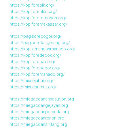
https://kopiforepik.org/
https://kopiforepluit.org/
https://kopiforetomohon.org/
https://kopiforemakassar.org/
https://pagisorebogor.org/
https://pagisoretangerang.org/
https://kopikenanganmanado.org/
https://kopiforedepok.org/
https://kopiforebali.org/
https://kopiforebogor.org/
https://kopiforemanado.org/
https://mixuejabar.org/
https://mixuesumut.org/
https://miegacoanahnasution.org
https://miegacoangejayan.org
https://miegacoanpemuda.org
https://miegacoanrenon.org
https://miegacoansintang.org