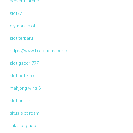
server thailand
slot77
olympus slot
slot terbaru
https://www.txkitchens.com/
slot gacor 777
slot bet kecil
mahjong wins 3
slot online
situs slot resmi
link slot gacor