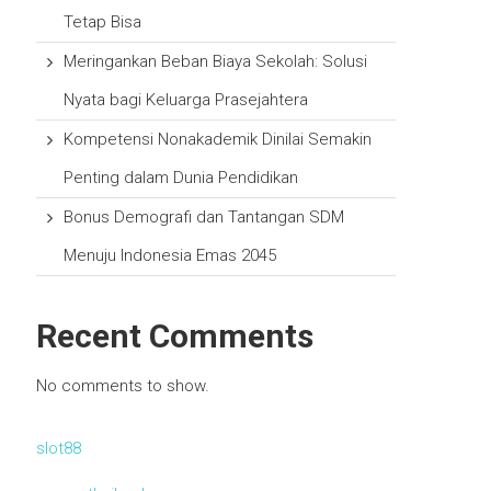
Tetap Bisa
Meringankan Beban Biaya Sekolah: Solusi
Nyata bagi Keluarga Prasejahtera
Kompetensi Nonakademik Dinilai Semakin
Penting dalam Dunia Pendidikan
Bonus Demografi dan Tantangan SDM
Menuju Indonesia Emas 2045
Recent Comments
No comments to show.
slot88