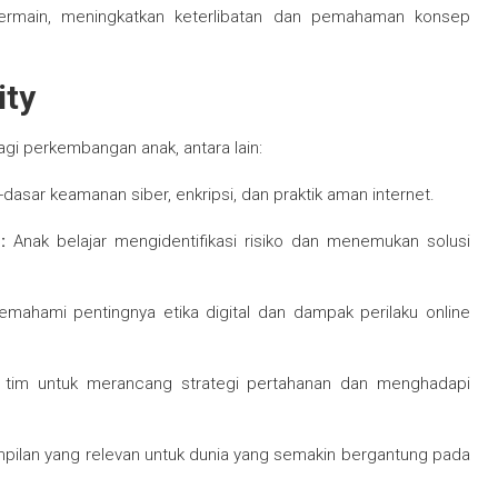
bermain, meningkatkan keterlibatan dan pemahaman konsep
ity
gi perkembangan anak, antara lain:
sar keamanan siber, enkripsi, dan praktik aman internet.
:
Anak belajar mengidentifikasi risiko dan menemukan solusi
ahami pentingnya etika digital dan dampak perilaku online
 tim untuk merancang strategi pertahanan dan menghadapi
ilan yang relevan untuk dunia yang semakin bergantung pada