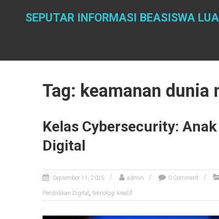
Skip
to
SEPUTAR INFORMASI BEASISWA LUA
content
Tag: keamanan dunia
Kelas Cybersecurity: Anak
Digital
September 11, 2025
admin
0 Comment
,
Pendidikan Digital
teknologi kreatif