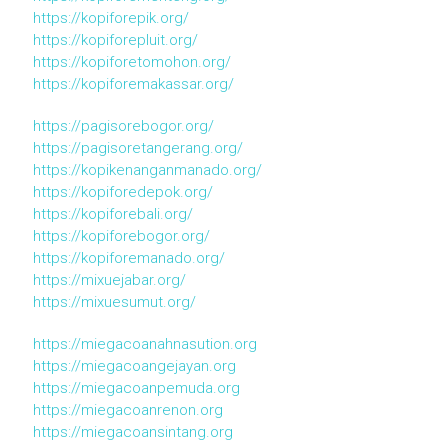
https://kopiforepik.org/
https://kopiforepluit.org/
https://kopiforetomohon.org/
https://kopiforemakassar.org/
https://pagisorebogor.org/
https://pagisoretangerang.org/
https://kopikenanganmanado.org/
https://kopiforedepok.org/
https://kopiforebali.org/
https://kopiforebogor.org/
https://kopiforemanado.org/
https://mixuejabar.org/
https://mixuesumut.org/
https://miegacoanahnasution.org
https://miegacoangejayan.org
https://miegacoanpemuda.org
https://miegacoanrenon.org
https://miegacoansintang.org