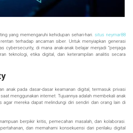
nting yang memengaruhi kehidupan sehari-hari.
situs neymar88
a rentan terhadap ancaman siber. Untuk menyiapkan generasi
s cybersecurity, di mana anak-anak belajar menjadi “penjaga
n teknologi, etika digital, dan keterampilan analitis secara
ty
n anak pada dasar-dasar keamanan digital, termasuk privasi
n saat menggunakan internet. Tujuannya adalah membekali anak
 agar mereka dapat melindungi diri sendiri dan orang lain di
mampuan berpikir kritis, pemecahan masalah, dan kolaborasi.
 pertahanan, dan memahami konsekuensi dari perilaku digital