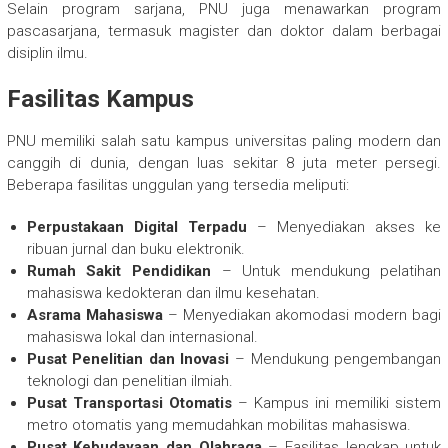
Selain program sarjana, PNU juga menawarkan program
pascasarjana, termasuk magister dan doktor dalam berbagai
disiplin ilmu.
Fasilitas Kampus
PNU memiliki salah satu kampus universitas paling modern dan
canggih di dunia, dengan luas sekitar 8 juta meter persegi.
Beberapa fasilitas unggulan yang tersedia meliputi:
Perpustakaan Digital Terpadu
– Menyediakan akses ke
ribuan jurnal dan buku elektronik.
Rumah Sakit Pendidikan
– Untuk mendukung pelatihan
mahasiswa kedokteran dan ilmu kesehatan.
Asrama Mahasiswa
– Menyediakan akomodasi modern bagi
mahasiswa lokal dan internasional.
Pusat Penelitian dan Inovasi
– Mendukung pengembangan
teknologi dan penelitian ilmiah.
Pusat Transportasi Otomatis
– Kampus ini memiliki sistem
metro otomatis yang memudahkan mobilitas mahasiswa.
Pusat Kebudayaan dan Olahraga
– Fasilitas lengkap untuk