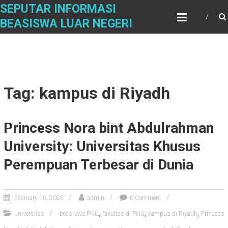
Skip
SEPUTAR INFORMASI
to
BEASISWA LUAR NEGERI
content
Tag: kampus di Riyadh
Princess Nora bint Abdulrahman
University: Universitas Khusus
Perempuan Terbesar di Dunia
February 16, 2025
admin
0 Comment
,
,
,
universitas
beasiswa PNU
fakultas di PNU
kampus di Riyadh
Princess