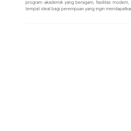
program akademik yang beragam, fasilitas modern, ser
tempat ideal bagi perempuan yang ingin mendapatkan 