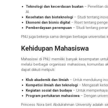
Teknologi dan kecerdasan buatan
– Penelitian 
AI.
Kesehatan dan bioteknologi
– Studi tentang inov
Ekonomi dan bisnis digital
– Riset tentang pengelo
Pemberdayaan perempuan
– Studi tentang pera
PNU juga bekerja sama dengan berbagai universitas i
Kehidupan Mahasiswa
Mahasiswi di PNU memiliki banyak kesempatan unt
melalui berbagai organisasi mahasiswa, komunitas ak
dapat diikuti meliputi:
Klub akademik dan ilmiah
– Untuk mendukung inova
Kompetisi ilmiah dan teknologi
– Mengasah ketera
Kegiatan sosial dan budaya
– Untuk memperkaya
Program pertukaran mahasiswa
– Dengan universi
Princess Nora bint Abdulrahman University adalah 