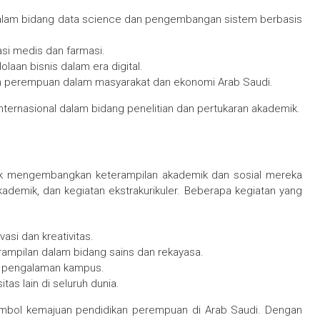
dalam bidang data science dan pengembangan sistem berbasis
asi medis dan farmasi.
laan bisnis dalam era digital.
n perempuan dalam masyarakat dan ekonomi Arab Saudi.
nternasional dalam bidang penelitian dan pertukaran akademik.
uk mengembangkan keterampilan akademik dan sosial mereka
ademik, dan kegiatan ekstrakurikuler. Beberapa kegiatan yang
si dan kreativitas.
mpilan dalam bidang sains dan rekayasa.
 pengalaman kampus.
tas lain di seluruh dunia.
simbol kemajuan pendidikan perempuan di Arab Saudi. Dengan