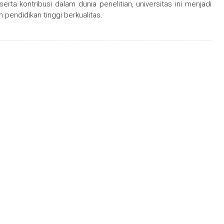
ta kontribusi dalam dunia penelitian, universitas ini menjadi
pendidikan tinggi berkualitas.