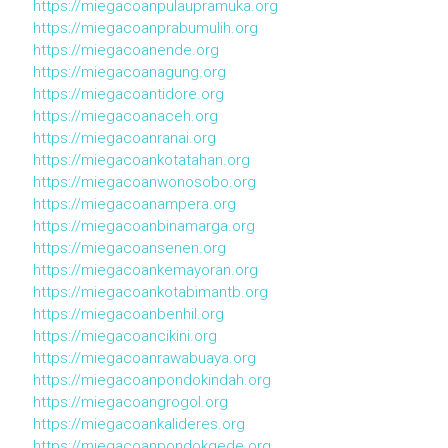
https://miegacoanpulaupramuka.org
https://miegacoanprabumulih.org
https://miegacoanende.org
https://miegacoanagung.org
https://miegacoantidore.org
https://miegacoanaceh.org
https://miegacoanranai.org
https://miegacoankotatahan.org
https://miegacoanwonosobo.org
https://miegacoanampera.org
https://miegacoanbinamarga.org
https://miegacoansenen.org
https://miegacoankemayoran.org
https://miegacoankotabimantb.org
https://miegacoanbenhil.org
https://miegacoancikini.org
https://miegacoanrawabuaya.org
https://miegacoanpondokindah.org
https://miegacoangrogol.org
https://miegacoankalideres.org
https://miegacoanpondokgede.org