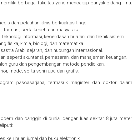
memiliki berbagai fakultas yang mencakup banyak bidang ilmu.
s dan pelatihan klinis berkualitas tinggi.
 farmasi, serta kesehatan masyarakat.
teknologi informasi, kecerdasan buatan, dan teknik sistem.
fisika, kimia, biologi, dan matematika.
astra Arab, sejarah, dan hubungan internasional.
an seperti akuntansi, pemasaran, dan manajemen keuangan.
calon guru dan pengembangan metode pendidikan.
ior, mode, serta seni rupa dan grafis.
ogram pascasarjana, termasuk magister dan doktor dalam
odern dan canggih di dunia, dengan luas sekitar 8 juta meter
liputi:
 ke ribuan jurnal dan buku elektronik.