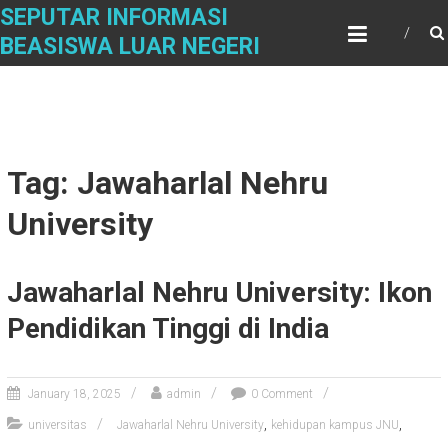
Skip
SEPUTAR INFORMASI
to
BEASISWA LUAR NEGERI
content
Tag: Jawaharlal Nehru
University
Jawaharlal Nehru University: Ikon
Pendidikan Tinggi di India
January 18, 2025
admin
0 Comment
,
,
universitas
Jawaharlal Nehru University
kehidupan kampus JNU