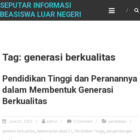
Skip
SEPUTAR INFORMASI
to
BEASISWA LUAR NEGERI
content
Tag: generasi berkualitas
Pendidikan Tinggi dan Peranannya
dalam Membentuk Generasi
Berkualitas
June 22, 2025
admin
0 Comment
pendidikan
,
,
,
generasi berkualitas
keterampilan abad 21
Pendidikan Tinggi
pengembangan