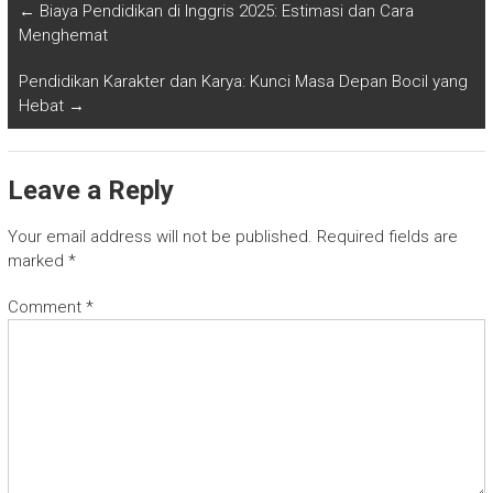
←
Biaya Pendidikan di Inggris 2025: Estimasi dan Cara
Menghemat
Pendidikan Karakter dan Karya: Kunci Masa Depan Bocil yang
Hebat
→
Leave a Reply
Your email address will not be published.
Required fields are
marked
*
Comment
*