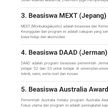
Selain kualitas akademik, Erasmus+ juga memperkaya
3.
Beasiswa MEXT (Jepang)
MEXT (Monbukagakusho) adalah beasiswa dari Kemente
Keunggulan dari program ini adalah cakupan yang san
biaya hidup dan akomodasi.
4.
Beasiswa DAAD (Jerman)
DAAD adalah program beasiswa pemerintah Jerma
pelajar S2 dan S3 untuk belajar di universitas-univ
teknik, sains, serta riset dan inovasi.
5.
Beasiswa Australia Awar
Pemerintah Australia melalui program Australia A
Fokus utama dari program ini adalah peningkatan ka