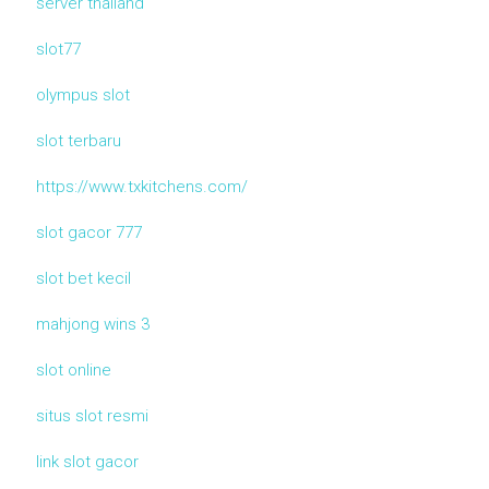
server thailand
slot77
olympus slot
slot terbaru
https://www.txkitchens.com/
slot gacor 777
slot bet kecil
mahjong wins 3
slot online
situs slot resmi
link slot gacor