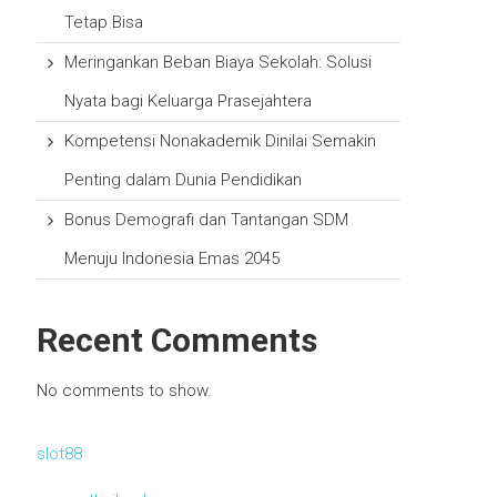
Tetap Bisa
Meringankan Beban Biaya Sekolah: Solusi
Nyata bagi Keluarga Prasejahtera
Kompetensi Nonakademik Dinilai Semakin
Penting dalam Dunia Pendidikan
Bonus Demografi dan Tantangan SDM
Menuju Indonesia Emas 2045
Recent Comments
No comments to show.
slot88