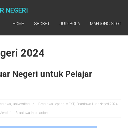
R NEGERI
HOME
SBOBET
JUDI BOLA
MAHJONG SLOT
egeri 2024
ar Negeri untuk Pelajar
,
,
,
asiswa
universitas
Beasiswa Jepang MEXT
Beasiswa Luar Negeri 2024
Mendaftar Beasiswa Internasional