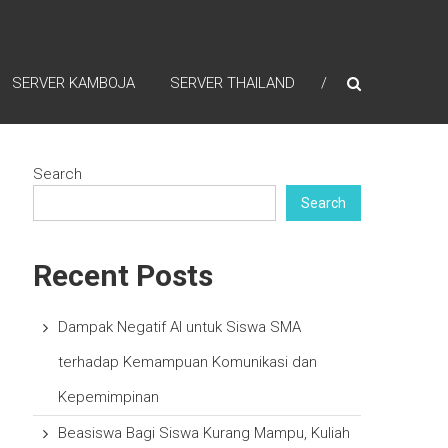
SERVER KAMBOJA
SERVER THAILAND
Search
Search
Recent Posts
Dampak Negatif AI untuk Siswa SMA
terhadap Kemampuan Komunikasi dan
Kepemimpinan
Beasiswa Bagi Siswa Kurang Mampu, Kuliah