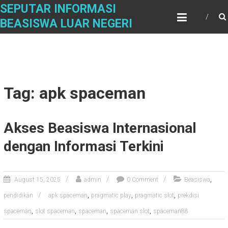
Skip
SEPUTAR INFORMASI
to
BEASISWA LUAR NEGERI
content
Tag: apk spaceman
Akses Beasiswa Internasional
dengan Informasi Terkini
,
August 15, 2025
admin
0 Comment
Beasiswa
,
,
,
pendidikan
apk spaceman
pragmatic play
pragmatic slot
prekdisi
,
,
,
,
spaceman
slot spaceman
spaceman
spaceman slot
spaceman88