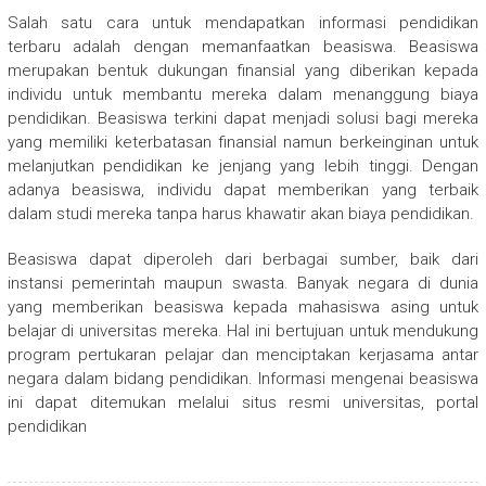
Salah satu cara untuk mendapatkan informasi pendidikan
terbaru adalah dengan memanfaatkan beasiswa. Beasiswa
merupakan bentuk dukungan finansial yang diberikan kepada
individu untuk membantu mereka dalam menanggung biaya
pendidikan. Beasiswa terkini dapat menjadi solusi bagi mereka
yang memiliki keterbatasan finansial namun berkeinginan untuk
melanjutkan pendidikan ke jenjang yang lebih tinggi. Dengan
adanya beasiswa, individu dapat memberikan yang terbaik
dalam studi mereka tanpa harus khawatir akan biaya pendidikan.
Beasiswa dapat diperoleh dari berbagai sumber, baik dari
instansi pemerintah maupun swasta. Banyak negara di dunia
yang memberikan beasiswa kepada mahasiswa asing untuk
belajar di universitas mereka. Hal ini bertujuan untuk mendukung
program pertukaran pelajar dan menciptakan kerjasama antar
negara dalam bidang pendidikan. Informasi mengenai beasiswa
ini dapat ditemukan melalui situs resmi universitas, portal
pendidikan