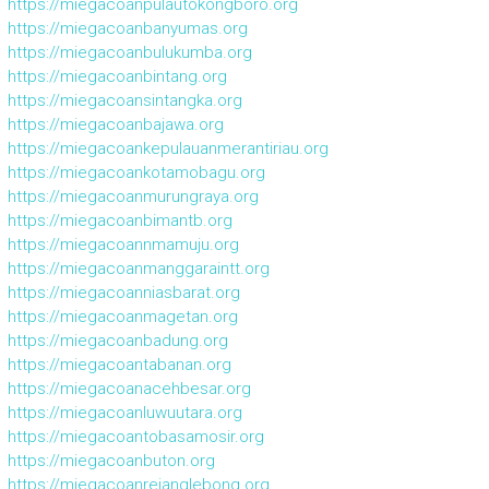
https://miegacoanpulautokongboro.org
https://miegacoanbanyumas.org
https://miegacoanbulukumba.org
https://miegacoanbintang.org
https://miegacoansintangka.org
https://miegacoanbajawa.org
https://miegacoankepulauanmerantiriau.org
https://miegacoankotamobagu.org
https://miegacoanmurungraya.org
https://miegacoanbimantb.org
https://miegacoannmamuju.org
https://miegacoanmanggaraintt.org
https://miegacoanniasbarat.org
https://miegacoanmagetan.org
https://miegacoanbadung.org
https://miegacoantabanan.org
https://miegacoanacehbesar.org
https://miegacoanluwuutara.org
https://miegacoantobasamosir.org
https://miegacoanbuton.org
https://miegacoanrejanglebong.org