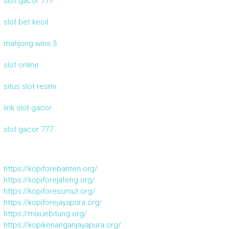
slot gacor 777
slot bet kecil
mahjong wins 3
slot online
situs slot resmi
link slot gacor
slot gacor 777
https://kopiforebanten.org/
https://kopiforejateng.org/
https://kopiforesumut.org/
https://kopiforejayapura.org/
https://mixuebitung.org/
https://kopikenanganjayapura.org/