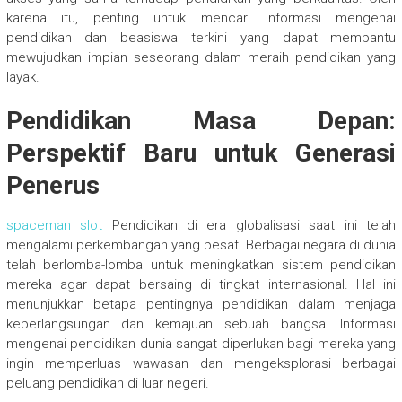
karena itu, penting untuk mencari informasi mengenai
pendidikan dan beasiswa terkini yang dapat membantu
mewujudkan impian seseorang dalam meraih pendidikan yang
layak.
Pendidikan Masa Depan:
Perspektif Baru untuk Generasi
Penerus
spaceman slot
Pendidikan di era globalisasi saat ini telah
mengalami perkembangan yang pesat. Berbagai negara di dunia
telah berlomba-lomba untuk meningkatkan sistem pendidikan
mereka agar dapat bersaing di tingkat internasional. Hal ini
menunjukkan betapa pentingnya pendidikan dalam menjaga
keberlangsungan dan kemajuan sebuah bangsa. Informasi
mengenai pendidikan dunia sangat diperlukan bagi mereka yang
ingin memperluas wawasan dan mengeksplorasi berbagai
peluang pendidikan di luar negeri.