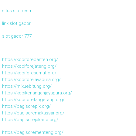
situs slot resmi
link slot gacor
slot gacor 777
https://kopiforebanten.org/
https://kopiforejateng.org/
https://kopiforesumut.org/
https://kopiforejayapura.org/
https://mixuebitung.org/
https://kopikenanganjayapura.org/
https://kopiforetangerang.org/
https://pagisorepik.org/
https://pagisoremakassar.org/
https://pagisorejakarta.org/
https://pagisorementeng.org/