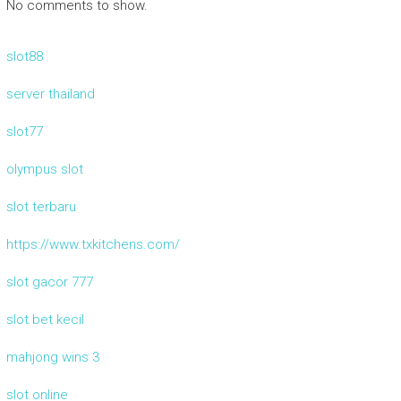
No comments to show.
slot88
server thailand
slot77
olympus slot
slot terbaru
https://www.txkitchens.com/
slot gacor 777
slot bet kecil
mahjong wins 3
slot online