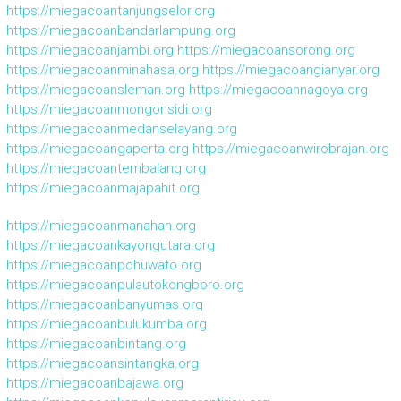
https://miegacoantanjungselor.org
https://miegacoanbandarlampung.org
https://miegacoanjambi.org
https://miegacoansorong.org
https://miegacoanminahasa.org
https://miegacoangianyar.org
https://miegacoansleman.org
https://miegacoannagoya.org
https://miegacoanmongonsidi.org
https://miegacoanmedanselayang.org
https://miegacoangaperta.org
https://miegacoanwirobrajan.org
https://miegacoantembalang.org
https://miegacoanmajapahit.org
https://miegacoanmanahan.org
https://miegacoankayongutara.org
https://miegacoanpohuwato.org
https://miegacoanpulautokongboro.org
https://miegacoanbanyumas.org
https://miegacoanbulukumba.org
https://miegacoanbintang.org
https://miegacoansintangka.org
https://miegacoanbajawa.org