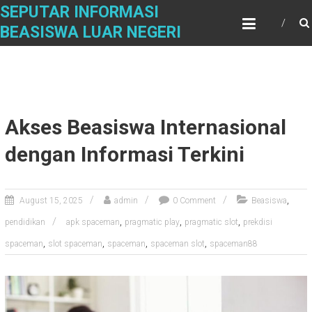
Skip
SEPUTAR INFORMASI
to
BEASISWA LUAR NEGERI
content
Akses Beasiswa Internasional
dengan Informasi Terkini
,
August 15, 2025
admin
0 Comment
Beasiswa
,
,
,
pendidikan
apk spaceman
pragmatic play
pragmatic slot
prekdisi
,
,
,
,
spaceman
slot spaceman
spaceman
spaceman slot
spaceman88