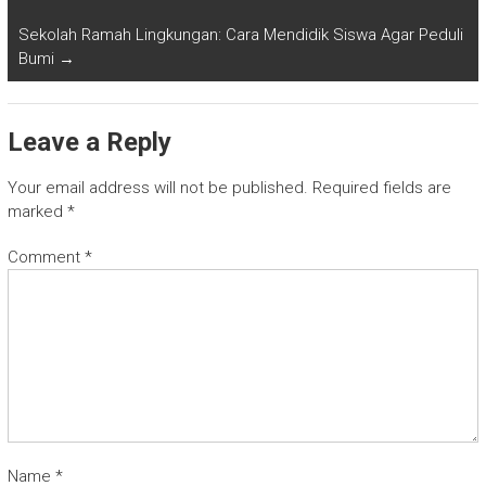
Sekolah Ramah Lingkungan: Cara Mendidik Siswa Agar Peduli
Bumi
→
Leave a Reply
Your email address will not be published.
Required fields are
marked
*
Comment
*
Name
*