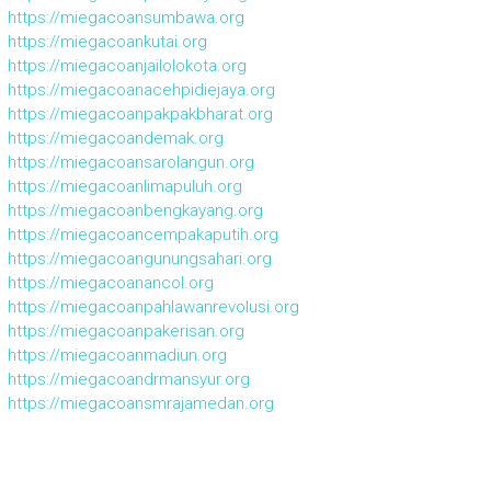
https://miegacoansumbawa.org
https://miegacoankutai.org
https://miegacoanjailolokota.org
https://miegacoanacehpidiejaya.org
https://miegacoanpakpakbharat.org
https://miegacoandemak.org
https://miegacoansarolangun.org
https://miegacoanlimapuluh.org
https://miegacoanbengkayang.org
https://miegacoancempakaputih.org
https://miegacoangunungsahari.org
https://miegacoanancol.org
https://miegacoanpahlawanrevolusi.org
https://miegacoanpakerisan.org
https://miegacoanmadiun.org
https://miegacoandrmansyur.org
https://miegacoansmrajamedan.org