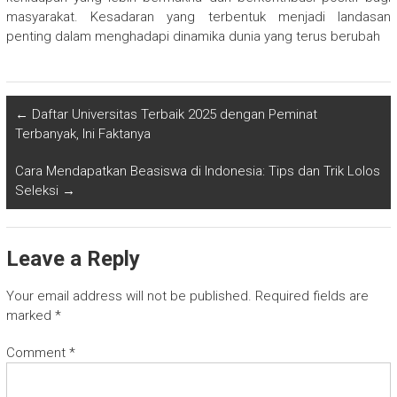
masyarakat. Kesadaran yang terbentuk menjadi landasan
penting dalam menghadapi dinamika dunia yang terus berubah
←
Daftar Universitas Terbaik 2025 dengan Peminat
Terbanyak, Ini Faktanya
Cara Mendapatkan Beasiswa di Indonesia: Tips dan Trik Lolos
Seleksi
→
Leave a Reply
Your email address will not be published.
Required fields are
marked
*
Comment
*