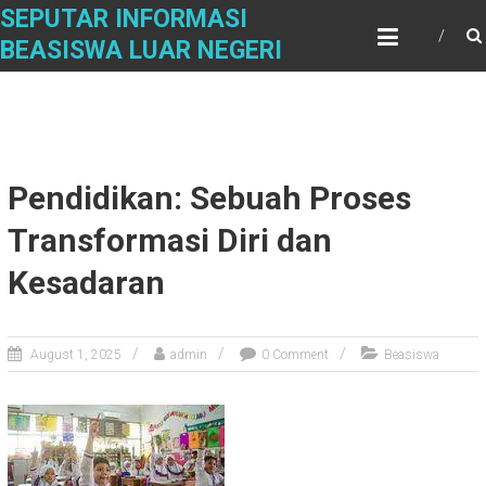
Skip
SEPUTAR INFORMASI
to
BEASISWA LUAR NEGERI
content
Pendidikan: Sebuah Proses
Transformasi Diri dan
Kesadaran
August 1, 2025
admin
0 Comment
Beasiswa