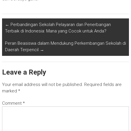
←
Perbandingan Sekolah Pelayaran dan Penerbangan
Terbaik di Indonesia: Mana yang Cocok untuk Anda?
Peran Beasiswa dalam Mendukung Perkembangan Sekolah di
Daerah Terpencil
→
Leave a Reply
Your email address will not be published.
Required fields are
marked
*
Comment
*