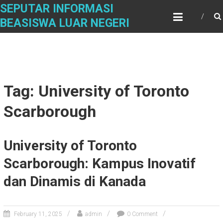
Skip
SEPUTAR INFORMASI
to
BEASISWA LUAR NEGERI
content
Tag: University of Toronto
Scarborough
University of Toronto
Scarborough: Kampus Inovatif
dan Dinamis di Kanada
February 11, 2025
admin
0 Comment