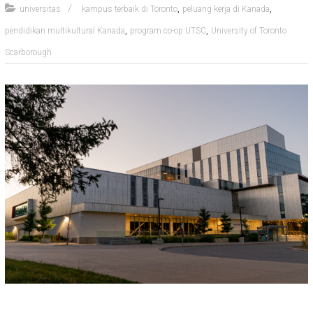
,
,
universitas
kampus terbaik di Toronto
peluang kerja di Kanada
,
,
pendidikan multikultural Kanada
program co-op UTSC
University of Toronto
Scarborough