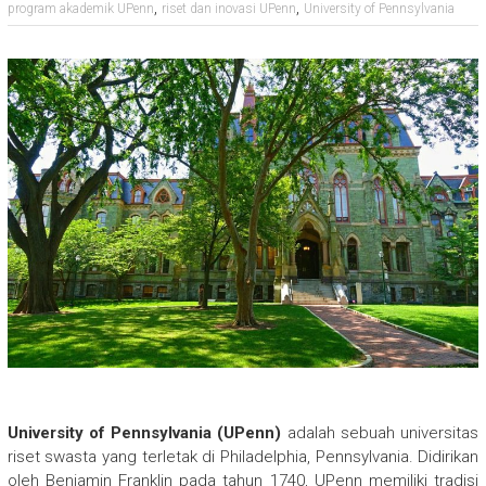
,
,
program akademik UPenn
riset dan inovasi UPenn
University of Pennsylvania
University of Pennsylvania (UPenn)
adalah sebuah universitas
riset swasta yang terletak di Philadelphia, Pennsylvania. Didirikan
oleh Benjamin Franklin pada tahun 1740, UPenn memiliki tradisi