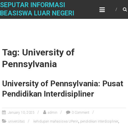
Skip
SEPUTAR INFORMASI
to
BEASISWA LUAR NEGERI
content
Tag: University of
Pennsylvania
University of Pennsylvania: Pusat
Pendidikan Interdisipliner
January 10, 2025
admin
0 Comment
,
,
universitas
kehidupan mahasiswa UPenn
pendidikan interdisipliner