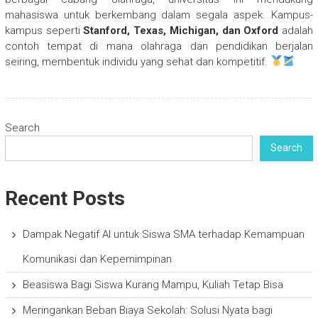
mahasiswa untuk berkembang dalam segala aspek. Kampus-
kampus seperti
Stanford, Texas, Michigan, dan Oxford
adalah
contoh tempat di mana olahraga dan pendidikan berjalan
seiring, membentuk individu yang sehat dan kompetitif.
Search
Search
Recent Posts
Dampak Negatif AI untuk Siswa SMA terhadap Kemampuan
Komunikasi dan Kepemimpinan
Beasiswa Bagi Siswa Kurang Mampu, Kuliah Tetap Bisa
Meringankan Beban Biaya Sekolah: Solusi Nyata bagi