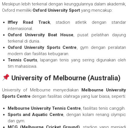
Meskipun lebih terkenal dengan keunggulannya dalam akademik,
Oxford memiliki
Oxford University Sport
yang mencakup:
Iffley Road Track
, stadion atletik dengan standar
internasional.
Oxford University Boat House
, pusat pelatihan dayung
terkenal di dunia.
Oxford University Sports Centre
, gym dengan peralatan
modern dan fasilitas kebugaran.
Tennis Courts
, lapangan tenis yang sering digunakan oleh
tim mahasiswa.
University of Melbourne (Australia)
University of Melbourne menyediakan
Melbourne University
Sports Centre
dengan fasilitas olahraga yang luar biasa, seperti:
Melbourne University Tennis Centre
, fasilitas tenis canggih.
Sports and Aquatic Centre
, dengan kolam renang olympic
dan gym.
MCG (Melbourne Cricket Ground)
, stadion yang menjadi