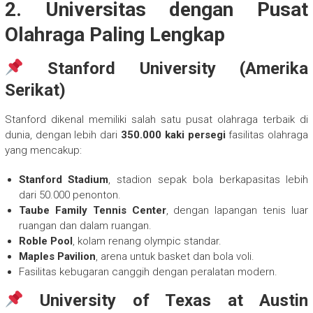
2. Universitas dengan Pusat
Olahraga Paling Lengkap
Stanford University (Amerika
Serikat)
Stanford dikenal memiliki salah satu pusat olahraga terbaik di
dunia, dengan lebih dari
350.000 kaki persegi
fasilitas olahraga
yang mencakup:
Stanford Stadium
, stadion sepak bola berkapasitas lebih
dari 50.000 penonton.
Taube Family Tennis Center
, dengan lapangan tenis luar
ruangan dan dalam ruangan.
Roble Pool
, kolam renang olympic standar.
Maples Pavilion
, arena untuk basket dan bola voli.
Fasilitas kebugaran canggih dengan peralatan modern.
University of Texas at Austin