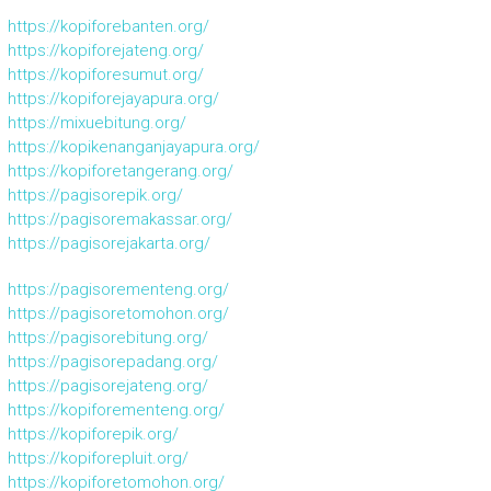
https://kopiforebanten.org/
https://kopiforejateng.org/
https://kopiforesumut.org/
https://kopiforejayapura.org/
https://mixuebitung.org/
https://kopikenanganjayapura.org/
https://kopiforetangerang.org/
https://pagisorepik.org/
https://pagisoremakassar.org/
https://pagisorejakarta.org/
https://pagisorementeng.org/
https://pagisoretomohon.org/
https://pagisorebitung.org/
https://pagisorepadang.org/
https://pagisorejateng.org/
https://kopiforementeng.org/
https://kopiforepik.org/
https://kopiforepluit.org/
https://kopiforetomohon.org/