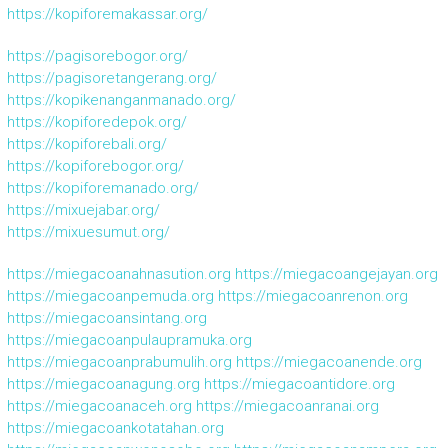
https://kopiforemakassar.org/
https://pagisorebogor.org/
https://pagisoretangerang.org/
https://kopikenanganmanado.org/
https://kopiforedepok.org/
https://kopiforebali.org/
https://kopiforebogor.org/
https://kopiforemanado.org/
https://mixuejabar.org/
https://mixuesumut.org/
https://miegacoanahnasution.org
https://miegacoangejayan.org
https://miegacoanpemuda.org
https://miegacoanrenon.org
https://miegacoansintang.org
https://miegacoanpulaupramuka.org
https://miegacoanprabumulih.org
https://miegacoanende.org
https://miegacoanagung.org
https://miegacoantidore.org
https://miegacoanaceh.org
https://miegacoanranai.org
https://miegacoankotatahan.org