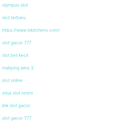
olympus slot
slot terbaru
https://www.txkitchens.com/
slot gacor 777
slot bet kecil
mahjong wins 3
slot online
situs slot resmi
link slot gacor
slot gacor 777