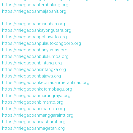
https://miegacoantembalang.org
https://miegacoanmajapahit.org
https://miegacoanmanahan.org
https://miegacoankayongutara.org
https://miegacoanpohuwato.org
https://miegacoanpulautokongboro.org
https://miegacoanbanyumas.org
https://miegacoanbulukumba.org
https://miegacoanbintang.org
https://miegacoansintangka.org
https://miegacoanbajawa.org
https://miegacoankepulauanmerantiriau.org
https://miegacoankotamobagu.org
https://miegacoanmurungraya.org
https://miegacoanbimantb.org
https://miegacoannmamuju.org
https://miegacoanmanggaraintt.org
https://miegacoanniasbarat.org
https://miegacoanmagetan.org