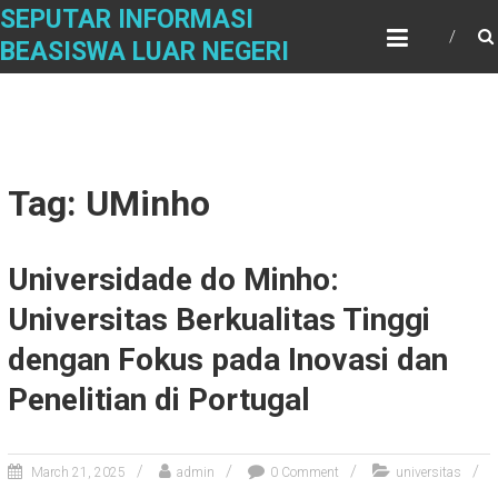
Skip
SEPUTAR INFORMASI
to
BEASISWA LUAR NEGERI
content
Tag: UMinho
Universidade do Minho:
Universitas Berkualitas Tinggi
dengan Fokus pada Inovasi dan
Penelitian di Portugal
March 21, 2025
admin
0 Comment
universitas