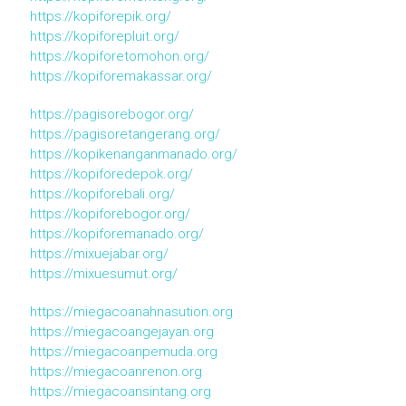
https://kopiforepik.org/
https://kopiforepluit.org/
https://kopiforetomohon.org/
https://kopiforemakassar.org/
https://pagisorebogor.org/
https://pagisoretangerang.org/
https://kopikenanganmanado.org/
https://kopiforedepok.org/
https://kopiforebali.org/
https://kopiforebogor.org/
https://kopiforemanado.org/
https://mixuejabar.org/
https://mixuesumut.org/
https://miegacoanahnasution.org
https://miegacoangejayan.org
https://miegacoanpemuda.org
https://miegacoanrenon.org
https://miegacoansintang.org