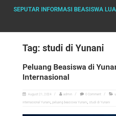
Skip
to
SEPUTAR INFORMASI BEASISWA LUA
content
Tag: studi di Yunani
Peluang Beasiswa di Yuna
Internasional
August 21, 2024
admin
0 Comment
u
,
,
internasional Yunani
peluang beasiswa Yunani
studi di Yunani