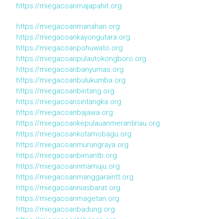
https://miegacoanmajapahit.org
https://miegacoanmanahan.org
https://miegacoankayongutara.org
https://miegacoanpohuwato.org
https://miegacoanpulautokongboro.org
https://miegacoanbanyumas.org
https://miegacoanbulukumba.org
https://miegacoanbintang.org
https://miegacoansintangka.org
https://miegacoanbajawa.org
https://miegacoankepulauanmerantiriau.org
https://miegacoankotamobagu.org
https://miegacoanmurungraya.org
https://miegacoanbimantb.org
https://miegacoannmamuju.org
https://miegacoanmanggaraintt.org
https://miegacoanniasbarat.org
https://miegacoanmagetan.org
https://miegacoanbadung.org