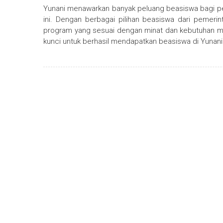
Yunani menawarkan banyak peluang beasiswa bagi pela
ini. Dengan berbagai pilihan beasiswa dari pemerin
program yang sesuai dengan minat dan kebutuhan m
kunci untuk berhasil mendapatkan beasiswa di Yunani