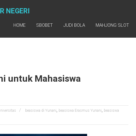
R NEGERI
HOME
SBOBET
JUDI BOLA
MAHJONG SLOT
ni untuk Mahasiswa
,
,
niversitas
beasiswa di Yunani
beasiswa Erasmus Yunani
beasiswa