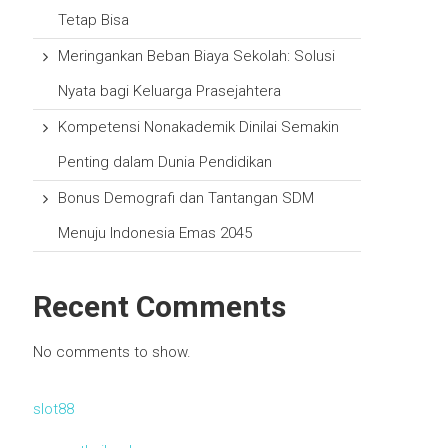
Tetap Bisa
Meringankan Beban Biaya Sekolah: Solusi
Nyata bagi Keluarga Prasejahtera
Kompetensi Nonakademik Dinilai Semakin
Penting dalam Dunia Pendidikan
Bonus Demografi dan Tantangan SDM
Menuju Indonesia Emas 2045
Recent Comments
No comments to show.
slot88