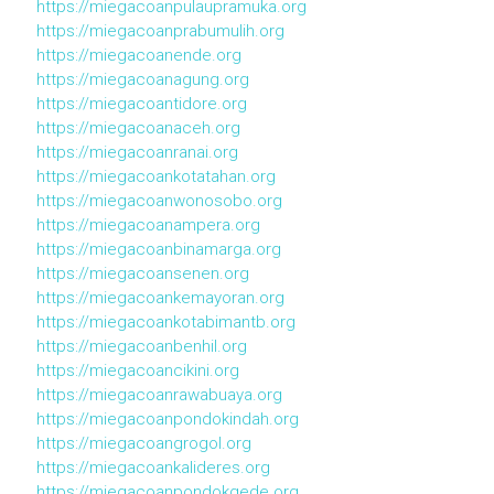
https://miegacoanpulaupramuka.org
https://miegacoanprabumulih.org
https://miegacoanende.org
https://miegacoanagung.org
https://miegacoantidore.org
https://miegacoanaceh.org
https://miegacoanranai.org
https://miegacoankotatahan.org
https://miegacoanwonosobo.org
https://miegacoanampera.org
https://miegacoanbinamarga.org
https://miegacoansenen.org
https://miegacoankemayoran.org
https://miegacoankotabimantb.org
https://miegacoanbenhil.org
https://miegacoancikini.org
https://miegacoanrawabuaya.org
https://miegacoanpondokindah.org
https://miegacoangrogol.org
https://miegacoankalideres.org
https://miegacoanpondokgede.org