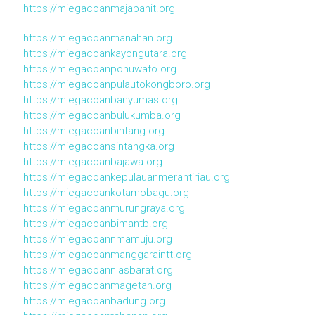
https://miegacoanmajapahit.org
https://miegacoanmanahan.org
https://miegacoankayongutara.org
https://miegacoanpohuwato.org
https://miegacoanpulautokongboro.org
https://miegacoanbanyumas.org
https://miegacoanbulukumba.org
https://miegacoanbintang.org
https://miegacoansintangka.org
https://miegacoanbajawa.org
https://miegacoankepulauanmerantiriau.org
https://miegacoankotamobagu.org
https://miegacoanmurungraya.org
https://miegacoanbimantb.org
https://miegacoannmamuju.org
https://miegacoanmanggaraintt.org
https://miegacoanniasbarat.org
https://miegacoanmagetan.org
https://miegacoanbadung.org