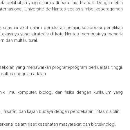
 kota pelabuhan yang dinamis di barat laut Prancis. Dengan lebih
nternasional, Université de Nantes adalah simbol keberagaman
rsitas ini aktif dalam pertukaran pelajar, kolaborasi penelitian
 Lokasinya yang strategis di kota Nantes membuatnya menarik
n dan multikultural.
 sekolah yang menawarkan program-program berkualitas tinggi,
fakultas unggulan adalah:
ik, ilmu komputer, biologi, dan fisika dengan kurikulum yang
, filsafat, dan kajian budaya dengan pendekatan lintas disiplin.
 terkenal dalam riset kesehatan masyarakat dan bioteknologi.