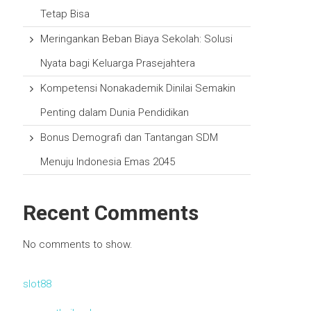
Tetap Bisa
Meringankan Beban Biaya Sekolah: Solusi
Nyata bagi Keluarga Prasejahtera
Kompetensi Nonakademik Dinilai Semakin
Penting dalam Dunia Pendidikan
Bonus Demografi dan Tantangan SDM
Menuju Indonesia Emas 2045
Recent Comments
No comments to show.
slot88