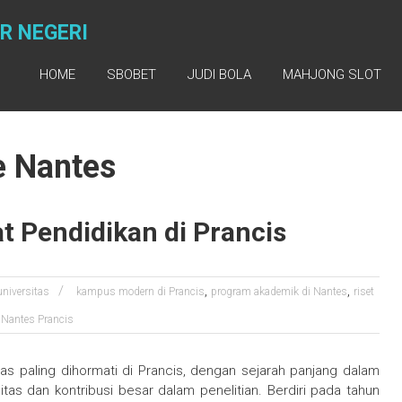
R NEGERI
HOME
SBOBET
JUDI BOLA
MAHJONG SLOT
de Nantes
t Pendidikan di Prancis
,
,
universitas
kampus modern di Prancis
program akademik di Nantes
riset
e Nantes Prancis
as paling dihormati di Prancis, dengan sejarah panjang dalam
itas dan kontribusi besar dalam penelitian. Berdiri pada tahun