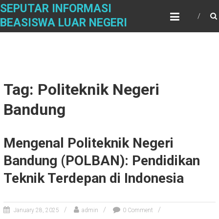
Skip
SEPUTAR INFORMASI
to
BEASISWA LUAR NEGERI
content
Tag: Politeknik Negeri
Bandung
Mengenal Politeknik Negeri
Bandung (POLBAN): Pendidikan
Teknik Terdepan di Indonesia
January 28, 2025
admin
0 Comment