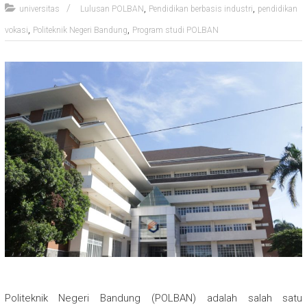
,
,
universitas
Lulusan POLBAN
Pendidikan berbasis industri
pendidikan
,
,
vokasi
Politeknik Negeri Bandung
Program studi POLBAN
Politeknik Negeri Bandung (POLBAN) adalah salah satu