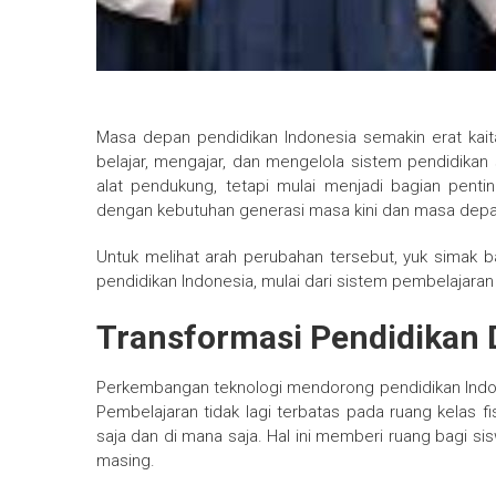
Masa depan pendidikan Indonesia semakin erat ka
belajar, mengajar, dan mengelola sistem pendidikan
alat pendukung, tetapi mulai menjadi bagian pent
dengan kebutuhan generasi masa kini dan masa depa
Untuk melihat arah perubahan tersebut, yuk sima
pendidikan Indonesia, mulai dari sistem pembelajaran
Transformasi Pendidikan D
Perkembangan teknologi mendorong pendidikan Indone
Pembelajaran tidak lagi terbatas pada ruang kelas fi
saja dan di mana saja. Hal ini memberi ruang bagi si
masing.