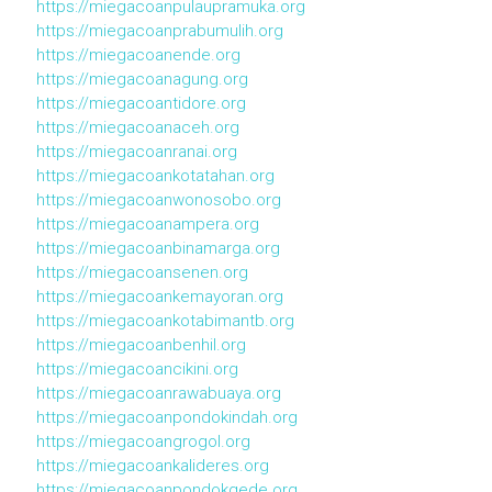
https://miegacoanpulaupramuka.org
https://miegacoanprabumulih.org
https://miegacoanende.org
https://miegacoanagung.org
https://miegacoantidore.org
https://miegacoanaceh.org
https://miegacoanranai.org
https://miegacoankotatahan.org
https://miegacoanwonosobo.org
https://miegacoanampera.org
https://miegacoanbinamarga.org
https://miegacoansenen.org
https://miegacoankemayoran.org
https://miegacoankotabimantb.org
https://miegacoanbenhil.org
https://miegacoancikini.org
https://miegacoanrawabuaya.org
https://miegacoanpondokindah.org
https://miegacoangrogol.org
https://miegacoankalideres.org
https://miegacoanpondokgede.org