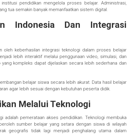
nstitusi pendidikan mengelola proses belajar. Administrasi,
orang tua semakin banyak memanfaatkan sistem digital.
n Indonesia Dan Integrasi
 oleh keberhasilan integrasi teknologi dalam proses belajar
adi lebih interaktif melalui penggunaan video, simulasi, dan
ep yang kompleks dapat dijelaskan secara lebih sederhana dan
mbangan belajar siswa secara lebih akurat. Data hasil belajar
an agar lebih sesuai dengan kebutuhan peserta didik.
kan Melalui Teknologi
ogi adalah pemerataan akses pendidikan. Teknologi membuka
peroleh sumber belajar yang setara dengan siswa di wilayah
arak geografis tidak lagi menjadi penghalang utama dalam