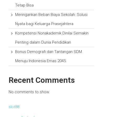
Tetap Bisa
Meringankan Beban Biaya Sekolah: Solusi
Nyata bagi Keluarga Prasejahtera
Kompetensi Nonakademik Dinilai Semakin
Penting dalam Dunia Pendidikan
Bonus Demografi dan Tantangan SDM
Menuju Indonesia Emas 2045
Recent Comments
No comments to show.
slot88