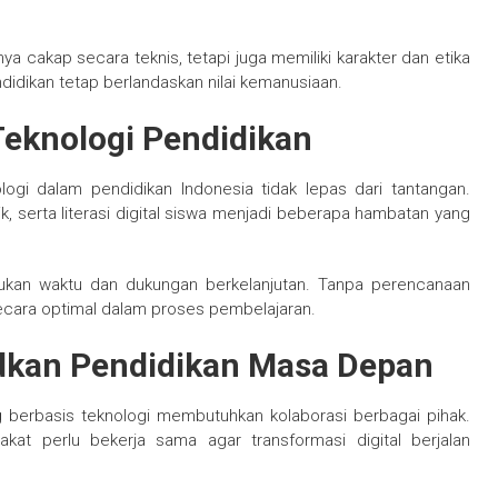
 cakap secara teknis, tetapi juga memiliki karakter dan etika
idikan tetap berlandaskan nilai kemanusiaan.
eknologi Pendidikan
gi dalam pendidikan Indonesia tidak lepas dari tantangan.
, serta literasi digital siswa menjadi beberapa hambatan yang
rlukan waktu dan dukungan berkelanjutan. Tanpa perencanaan
secara optimal dalam proses pembelajaran.
dkan Pendidikan Masa Depan
berbasis teknologi membutuhkan kolaborasi berbagai pihak.
akat perlu bekerja sama agar transformasi digital berjalan