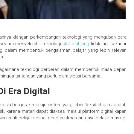
itannya dengan perkembangan teknologi yang mengubah cara
 secara menyeluruh. Teknologi
slot mahjong
tidak lagi sekadar
ing dalam membentuk pengalaman belajar yang lebih relevan
n.
k bagaimana teknologi berperan dalam membentuk masa depan
 hingga tantangan yang perlu diantisipasi bersama.
i Era Digital
sia bergerak menuju sistem yang lebih fleksibel dan adaptif.
sik, karena materi dapat diakses melalui platform digital kapan
swa untuk belajar sesuai dengan ritme dan gaya belajar masing-