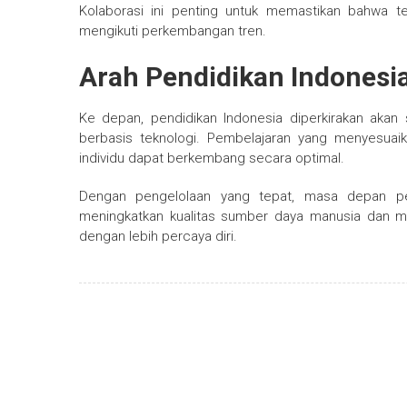
Kolaborasi ini penting untuk memastikan bahwa te
mengikuti perkembangan tren.
Arah Pendidikan Indonesi
Ke depan, pendidikan Indonesia diperkirakan akan
berbasis teknologi. Pembelajaran yang menyesuai
individu dapat berkembang secara optimal.
Dengan pengelolaan yang tepat, masa depan pen
meningkatkan kualitas sumber daya manusia dan 
dengan lebih percaya diri.