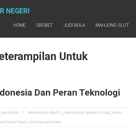
R NEGERI
HOME
SBOBET
JUDI BOLA
MAHJONG SLOT
eterampilan Untuk
donesia Dan Peran Teknologi
,
,
pendidikan
keterampilan abad 21
keterampilan generasi muda
literasi
,
rasi Masa Depan
teknologi pendidikan