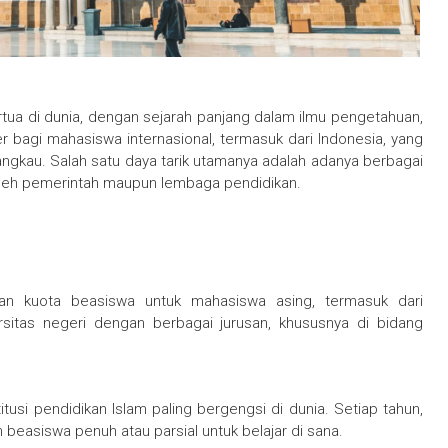
rtua di dunia, dengan sejarah panjang dalam ilmu pengetahuan,
r bagi mahasiswa internasional, termasuk dari Indonesia, yang
jangkau. Salah satu daya tarik utamanya adalah adanya berbagai
leh pemerintah maupun lembaga pendidikan.
n kuota beasiswa untuk mahasiswa asing, termasuk dari
rsitas negeri dengan berbagai jurusan, khususnya di bidang
titusi pendidikan Islam paling bergengsi di dunia. Setiap tahun,
easiswa penuh atau parsial untuk belajar di sana.