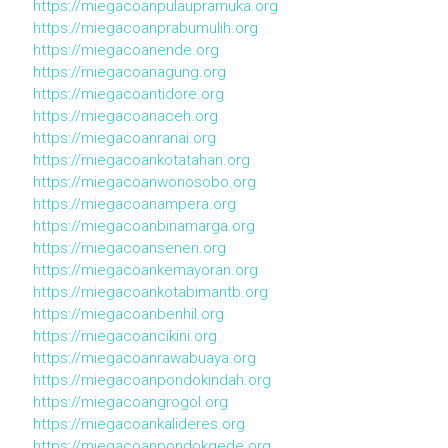
https://miegacoanpulaupramuka.org
https://miegacoanprabumulih.org
https://miegacoanende.org
https://miegacoanagung.org
https://miegacoantidore.org
https://miegacoanaceh.org
https://miegacoanranai.org
https://miegacoankotatahan.org
https://miegacoanwonosobo.org
https://miegacoanampera.org
https://miegacoanbinamarga.org
https://miegacoansenen.org
https://miegacoankemayoran.org
https://miegacoankotabimantb.org
https://miegacoanbenhil.org
https://miegacoancikini.org
https://miegacoanrawabuaya.org
https://miegacoanpondokindah.org
https://miegacoangrogol.org
https://miegacoankalideres.org
https://miegacoanpondokgede.org