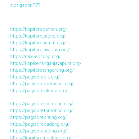
slot gacor 777
https://kopiforebanten.org/
https://kopiforejateng.org/
https://kopiforesumut.org/
https://kopiforejayapura.org/
https://mixuebitung.org/
https://kopikenanganjayapura.org/
https://kopiforetangerang.org/
https://pagisorepik.org/
https://pagisoremakassar.org/
https://pagisorejakarta.org/
https://pagisorementeng.org/
https://pagisoretomohon.org/
https://pagisorebitung.org/
https://pagisorepadang.org/
https://pagisorejateng.org/
https://kopiforementeng.org/