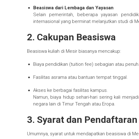
Beasiswa dari Lembaga dan Yayasan
Selain pemerintah, beberapa yayasan pendid
internasional yang berminat melanjutkan studi di Me
2. Cakupan Beasiswa
Beasiswa kuliah di Mesir biasanya mencakup:
Biaya pendidikan (tuition fee) sebagian atau penuh
Fasilitas asrama atau bantuan tempat tinggal.
Akses ke berbagai fasilitas kampus.
Namun, biaya hidup sehari-hari sering kali menjad
negara lain di Timur Tengah atau Eropa.
3. Syarat dan Pendaftaran
Umumnya, syarat untuk mendapatkan beasiswa di Mesi