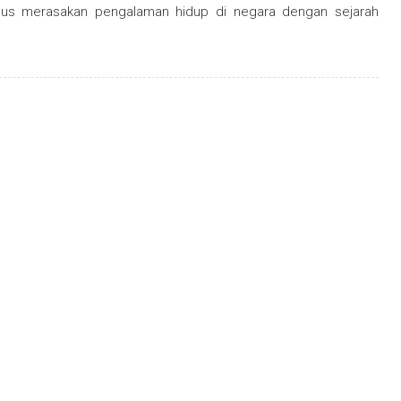
gus merasakan pengalaman hidup di negara dengan sejarah