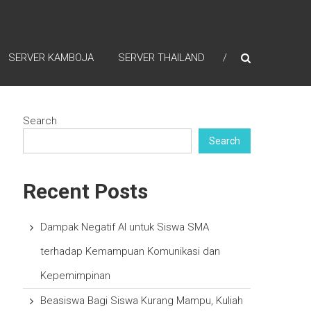
SERVER KAMBOJA
SERVER THAILAND
Search
Search
Recent Posts
Dampak Negatif AI untuk Siswa SMA
terhadap Kemampuan Komunikasi dan
Kepemimpinan
Beasiswa Bagi Siswa Kurang Mampu, Kuliah