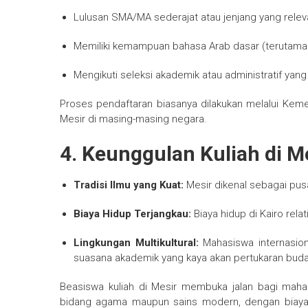
Lulusan SMA/MA sederajat atau jenjang yang relev
Memiliki kemampuan bahasa Arab dasar (terutama 
Mengikuti seleksi akademik atau administratif yang
Proses pendaftaran biasanya dilakukan melalui Kem
Mesir di masing-masing negara.
4. Keunggulan Kuliah di M
Tradisi Ilmu yang Kuat:
Mesir dikenal sebagai pus
Biaya Hidup Terjangkau:
Biaya hidup di Kairo rela
Lingkungan Multikultural:
Mahasiswa internasiona
suasana akademik yang kaya akan pertukaran buda
Beasiswa kuliah di Mesir membuka jalan bagi maha
bidang agama maupun sains modern, dengan biaya 