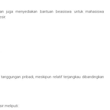
ikan juga menyediakan bantuan beasiswa untuk mahasiswa
sir.
.
i tanggungan pribadi, meskipun relatif terjangkau dibandingkan
r meliputi: