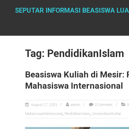
Skip
to
SEPUTAR INFORMASI BEASISWA LUA
content
Tag: PendidikanIslam
Beasiswa Kuliah di Mesir:
Mahasiswa Internasional
August 27, 2025
admin
0 Comment
,
,
MahasiswaInternasional
PendidikanIslam
UniversitasAlAzhar