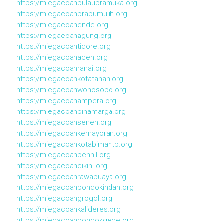
https://miegacoanpulaupramuka.org
https://miegacoanprabumulih.org
https://miegacoanende.org
https://miegacoanagung.org
https://miegacoantidore.org
https://miegacoanaceh.org
https://miegacoanranai.org
https://miegacoankotatahan.org
https://miegacoanwonosobo.org
https://miegacoanampera.org
https://miegacoanbinamarga.org
https://miegacoansenen.org
https://miegacoankemayoran.org
https://miegacoankotabimantb.org
https://miegacoanbenhil.org
https://miegacoancikini.org
https://miegacoanrawabuaya.org
https://miegacoanpondokindah.org
https://miegacoangrogol.org
https://miegacoankalideres.org
https://miegacoanpondokgede.org