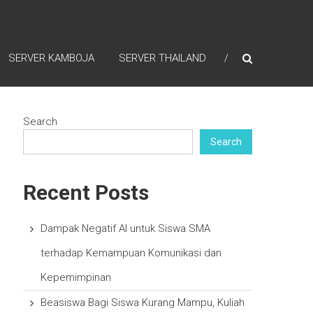
SERVER KAMBOJA
SERVER THAILAND
Search
Search
Recent Posts
Dampak Negatif AI untuk Siswa SMA
terhadap Kemampuan Komunikasi dan
Kepemimpinan
Beasiswa Bagi Siswa Kurang Mampu, Kuliah