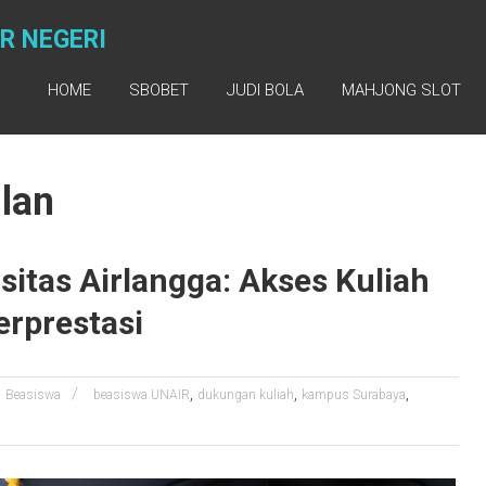
R NEGERI
HOME
SBOBET
JUDI BOLA
MAHJONG SLOT
lan
itas Airlangga: Akses Kuliah
erprestasi
,
,
,
Beasiswa
beasiswa UNAIR
dukungan kuliah
kampus Surabaya