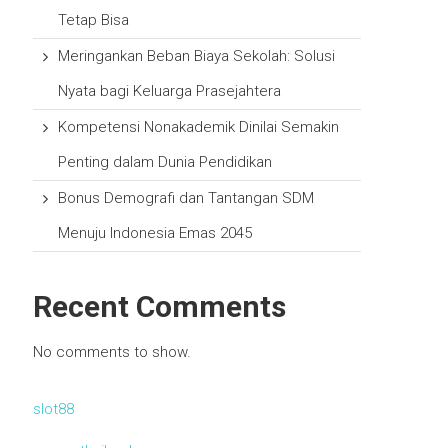
Tetap Bisa
Meringankan Beban Biaya Sekolah: Solusi
Nyata bagi Keluarga Prasejahtera
Kompetensi Nonakademik Dinilai Semakin
Penting dalam Dunia Pendidikan
Bonus Demografi dan Tantangan SDM
Menuju Indonesia Emas 2045
Recent Comments
No comments to show.
slot88