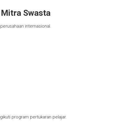
 Mitra Swasta
erusahaan internasional.
uti program pertukaran pelajar.