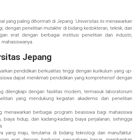
nal yang paling dihormati di Jepang. Universitas ini menawarkan
, dengan penelitian mutakhir di bidang kedokteran, teknik, dan
an erat dengan berbagai institusi penelitian dan industri,
i mahasiswanya.
rsitas Jepang
rkan pendidikan berkualitas tinggi dengan kurikulum yang up-
hasiswa dapat menikmati pendidikan yang komprehensif dengan
ng dilengkapi dengan fasilitas modern, termasuk laboratorium
elitian yang mendukung kegiatan akademis dan penelitian
ng menawarkan berbagai program beasiswa bagi mahasiswa
h, biaya hidup, dan kadang-kadang biaya perjalanan, sehingga
a.
a yang maju, terutama di bidang teknologi dan manufaktur.
bungan erat dengan berbagai perusahaan besar, memberikan