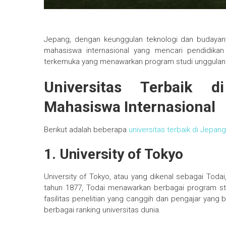
Jepang, dengan keunggulan teknologi dan budayany
mahasiswa internasional yang mencari pendidikan t
terkemuka yang menawarkan program studi unggulan d
Universitas Terbaik 
Mahasiswa Internasional
Berikut adalah beberapa
universitas terbaik di Jepang
1. University of Tokyo
University of Tokyo, atau yang dikenal sebagai Todai,
tahun 1877, Todai menawarkan berbagai program stud
fasilitas penelitian yang canggih dan pengajar yang 
berbagai ranking universitas dunia.