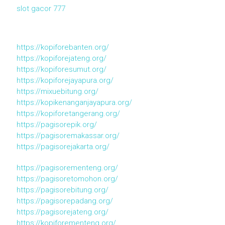
slot gacor 777
https://kopiforebanten.org/
https://kopiforejateng.org/
https://kopiforesumut.org/
https://kopiforejayapura.org/
https://mixuebitung.org/
https://kopikenanganjayapura.org/
https://kopiforetangerang.org/
https://pagisorepik.org/
https://pagisoremakassar.org/
https://pagisorejakarta.org/
https://pagisorementeng.org/
https://pagisoretomohon.org/
https://pagisorebitung.org/
https://pagisorepadang.org/
https://pagisorejateng.org/
https://kopiforementeng.org/