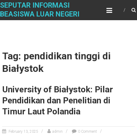
Skip
SEPUTAR INFORMASI
to
BEASISWA LUAR NEGERI
content
Tag: pendidikan tinggi di
Białystok
University of Białystok: Pilar
Pendidikan dan Penelitian di
Timur Laut Polandia
February 13, 2025
admin
0 Comment