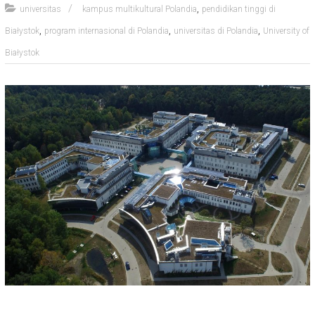
,
universitas
kampus multikultural Polandia
pendidikan tinggi di
,
,
,
Białystok
program internasional di Polandia
universitas di Polandia
University of
Białystok