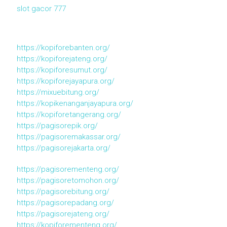
slot gacor 777
https://kopiforebanten.org/
https://kopiforejateng.org/
https://kopiforesumut.org/
https://kopiforejayapura.org/
https://mixuebitung.org/
https://kopikenanganjayapura.org/
https://kopiforetangerang.org/
https://pagisorepik.org/
https://pagisoremakassar.org/
https://pagisorejakarta.org/
https://pagisorementeng.org/
https://pagisoretomohon.org/
https://pagisorebitung.org/
https://pagisorepadang.org/
https://pagisorejateng.org/
https://kopiforementeng.org/