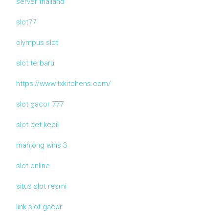
server thailand
slot77
olympus slot
slot terbaru
https://www.txkitchens.com/
slot gacor 777
slot bet kecil
mahjong wins 3
slot online
situs slot resmi
link slot gacor