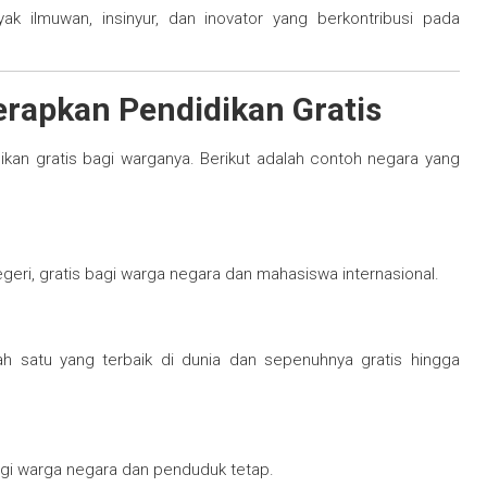
ak ilmuwan, insinyur, dan inovator yang berkontribusi pada
erapkan Pendidikan Gratis
kan gratis bagi warganya. Berikut adalah contoh negara yang
geri, gratis bagi warga negara dan mahasiswa internasional.
lah satu yang terbaik di dunia dan sepenuhnya gratis hingga
bagi warga negara dan penduduk tetap.