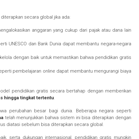
diterapkan secara global jika ada:
ngalokasikan anggaran yang cukup dari pajak atau dana lain
perti UNESCO dan Bank Dunia dapat membantu negara-negara
kelola dengan baik untuk memastikan bahwa pendidikan gratis
perti pembelajaran online dapat membantu mengurangi biaya
del pendidikan gratis secara bertahap dengan memberikan
s hingga tingkat tertentu
.
awa perubahan besar bagi dunia. Beberapa negara seperti
na
telah menunjukkan bahwa sistem ini bisa diterapkan dengan
s diatasi sebelum bisa diterapkan secara global.
, serta dukungan internasional, pendidikan gratis mungkin