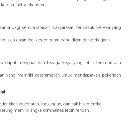
 karena faktor ekonomi.
sama bagi semua lapisan masyarakat, termasuk mereka yang
 miskin dalam hal kesempatan pendidikan dan pekerjaan.
ra dapat menghasilkan tenaga kerja yang lebih terampil dan
usan yang memiliki keterampilan untuk mendapatkan pekerjaan
ial
dar akan kesehatan, lingkungan, dan hak-hak mereka.
erung memiliki angka kriminalitas lebih rendah.