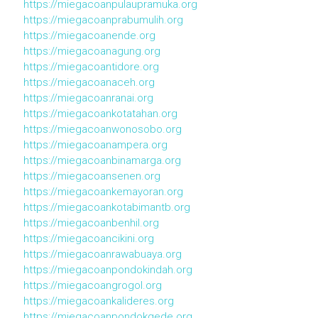
https://miegacoanpulaupramuka.org
https://miegacoanprabumulih.org
https://miegacoanende.org
https://miegacoanagung.org
https://miegacoantidore.org
https://miegacoanaceh.org
https://miegacoanranai.org
https://miegacoankotatahan.org
https://miegacoanwonosobo.org
https://miegacoanampera.org
https://miegacoanbinamarga.org
https://miegacoansenen.org
https://miegacoankemayoran.org
https://miegacoankotabimantb.org
https://miegacoanbenhil.org
https://miegacoancikini.org
https://miegacoanrawabuaya.org
https://miegacoanpondokindah.org
https://miegacoangrogol.org
https://miegacoankalideres.org
https://miegacoanpondokgede.org