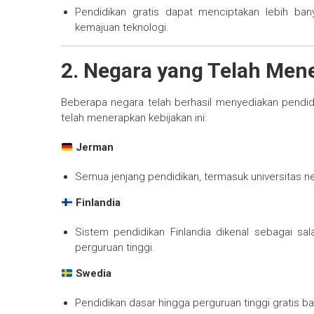
Pendidikan gratis dapat menciptakan lebih bany
kemajuan teknologi.
2. Negara yang Telah Men
Beberapa negara telah berhasil menyediakan pendidi
telah menerapkan kebijakan ini:
Jerman
Semua jenjang pendidikan, termasuk universitas ne
Finlandia
Sistem pendidikan Finlandia dikenal sebagai sa
perguruan tinggi.
Swedia
Pendidikan dasar hingga perguruan tinggi gratis 