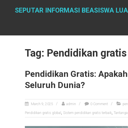
Skip
to
SEPUTAR INFORMASI BEASISWA LUA
content
Tag: Pendidikan gratis
Pendidikan Gratis: Apakah
Seluruh Dunia?
March 9, 2025
admin
0 Comment
pen
,
,
Pendidikan gratis global
Sistem pendidikan gratis terbaik
Tantanga