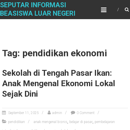
Skip
SEPUTAR INFORMASI
to
BEASISWA LUAR NEGERI
content
Tag: pendidikan ekonomi
Sekolah di Tengah Pasar Ikan:
Anak Mengenal Ekonomi Lokal
Sejak Dini
September 11, 2025
admin
0 Comment
,
,
pendidikan
anak mengenal bisnis
belajar di pasar
pembelajaran