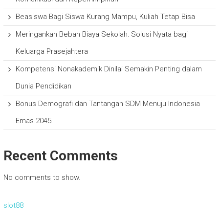
Beasiswa Bagi Siswa Kurang Mampu, Kuliah Tetap Bisa
Meringankan Beban Biaya Sekolah: Solusi Nyata bagi
Keluarga Prasejahtera
Kompetensi Nonakademik Dinilai Semakin Penting dalam
Dunia Pendidikan
Bonus Demografi dan Tantangan SDM Menuju Indonesia
Emas 2045
Recent Comments
No comments to show.
slot88