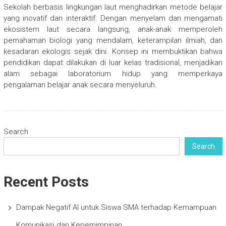
Sekolah berbasis lingkungan laut menghadirkan metode belajar
yang inovatif dan interaktif. Dengan menyelam dan mengamati
ekosistem laut secara langsung, anak-anak memperoleh
pemahaman biologi yang mendalam, keterampilan ilmiah, dan
kesadaran ekologis sejak dini. Konsep ini membuktikan bahwa
pendidikan dapat dilakukan di luar kelas tradisional, menjadikan
alam sebagai laboratorium hidup yang memperkaya
pengalaman belajar anak secara menyeluruh.
Search
Search
Recent Posts
Dampak Negatif AI untuk Siswa SMA terhadap Kemampuan
Komunikasi dan Kepemimpinan