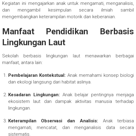
Kegiatan ini mengajarkan anak untuk mengamati, menganalisis,
dan mengambil kesimpulan secara ilmiah sambil
mengembangkan keterampilan motorik dan keberanian.
Manfaat Pendidikan Berbasis
Lingkungan Laut
Sekolah berbasis lingkungan laut menawarkan berbagai
manfaat, antara lain:
Pembelajaran Kontekstual:
Anak memahami konsep biologi
dan ekologi langsung dari habitat aslinya.
Kesadaran Lingkungan:
Anak belajar pentingnya menjaga
ekosistem laut dan dampak aktivitas manusia terhadap
lingkungan.
Keterampilan Observasi dan Analisis:
Anak terbiasa
mengamati, mencatat, dan menganalisis data secara
sistematis.