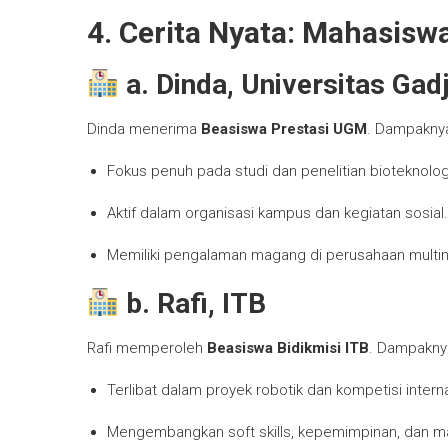
4. Cerita Nyata: Mahasisw
a. Dinda, Universitas Ga
Dinda menerima
Beasiswa Prestasi UGM
. Dampakny
Fokus penuh pada studi dan penelitian bioteknolog
Aktif dalam organisasi kampus dan kegiatan sosial.
Memiliki pengalaman magang di perusahaan multin
b. Rafi, ITB
Rafi memperoleh
Beasiswa Bidikmisi ITB
. Dampakny
Terlibat dalam proyek robotik dan kompetisi intern
Mengembangkan soft skills, kepemimpinan, dan m