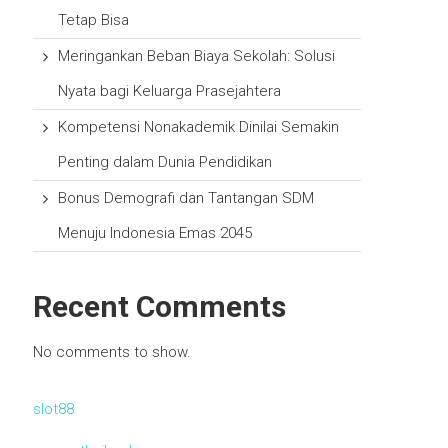
Tetap Bisa
Meringankan Beban Biaya Sekolah: Solusi
Nyata bagi Keluarga Prasejahtera
Kompetensi Nonakademik Dinilai Semakin
Penting dalam Dunia Pendidikan
Bonus Demografi dan Tantangan SDM
Menuju Indonesia Emas 2045
Recent Comments
No comments to show.
slot88