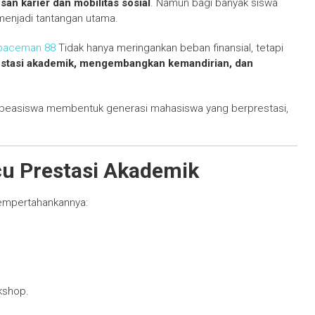
an karier dan mobilitas sosial
. Namun bagi banyak siswa
 menjadi tantangan utama.
paceman 88
Tidak hanya meringankan beban finansial, tetapi
restasi akademik, mengembangkan kemandirian, dan
a beasiswa membentuk generasi mahasiswa yang berprestasi,
cu Prestasi Akademik
mempertahankannya:
rkshop.