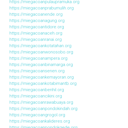
https://miegacoanpulaupramuka.org
https://miegacoanprabumulih.org
https://miegacoanende.org
https://miegacoanagung.org
https://miegacoantidore.org
https://miegacoanaceh.org
https://miegacoanranai.org
https://miegacoankotatahan.org
https://miegacoanwonosobo.org
https://miegacoanampera.org
https://miegacoanbinamarga.org
https://miegacoansenen.org
https://miegacoankemayoran.org
https://miegacoankotabimantb.org
https://miegacoanbenhil.org
https://miegacoancikini.org
https://miegacoanrawabuaya.org
https://miegacoanpondokindah.org
https://miegacoangrogol.org
https://miegacoankalideres.org
https://miegacoanpondokgede.org