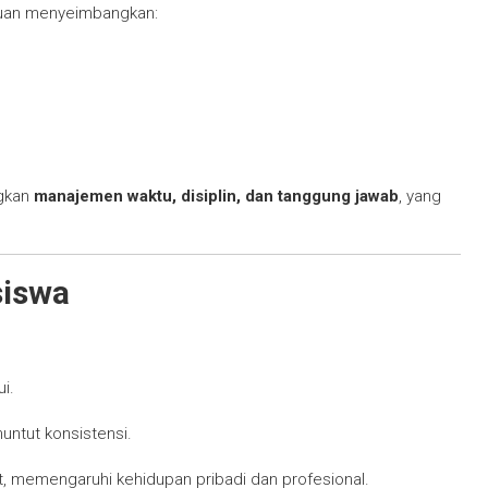
puan menyeimbangkan:
gkan
manajemen waktu, disiplin, dan tanggung jawab
, yang
siswa
i.
untut konsistensi.
, memengaruhi kehidupan pribadi dan profesional.