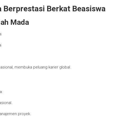
a Berprestasi Berkat Beasiswa
djah Mada
a:
i.
asional, membuka peluang karier global.
a:
asional.
anajemen proyek.