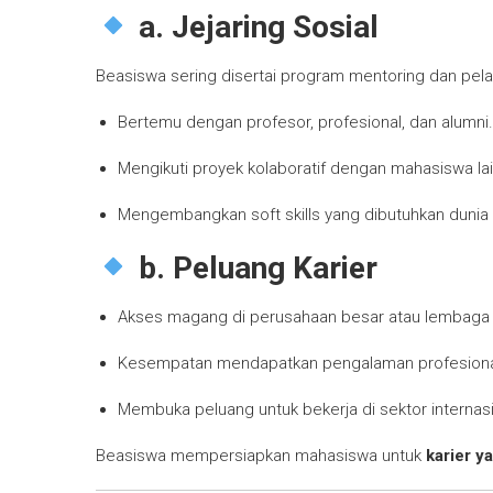
a. Jejaring Sosial
Beasiswa sering disertai program mentoring dan pel
Bertemu dengan profesor, profesional, dan alumni.
Mengikuti proyek kolaboratif dengan mahasiswa lai
Mengembangkan soft skills yang dibutuhkan dunia 
b. Peluang Karier
Akses magang di perusahaan besar atau lembaga
Kesempatan mendapatkan pengalaman profesional
Membuka peluang untuk bekerja di sektor internasi
Beasiswa mempersiapkan mahasiswa untuk
karier y