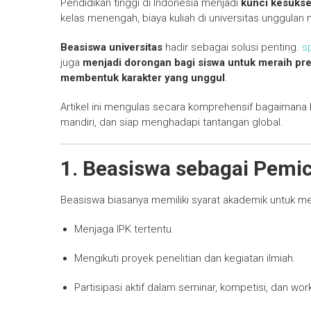
Pendidikan tinggi di Indonesia menjadi
kunci kesukses
kelas menengah, biaya kuliah di universitas unggulan
Beasiswa universitas
hadir sebagai solusi penting.
s
juga
menjadi dorongan bagi siswa untuk meraih p
membentuk karakter yang unggul
.
Artikel ini mengulas secara komprehensif bagaiman
mandiri, dan siap menghadapi tantangan global.
1. Beasiswa sebagai Pemi
Beasiswa biasanya memiliki syarat akademik untuk 
Menjaga IPK tertentu.
Mengikuti proyek penelitian dan kegiatan ilmiah.
Partisipasi aktif dalam seminar, kompetisi, dan wo