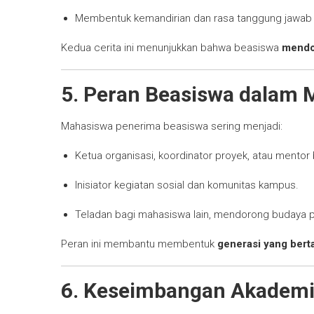
Membentuk kemandirian dan rasa tanggung jawab t
Kedua cerita ini menunjukkan bahwa beasiswa
mendo
5. Peran Beasiswa dalam
Mahasiswa penerima beasiswa sering menjadi:
Ketua organisasi, koordinator proyek, atau mentor b
Inisiator kegiatan sosial dan komunitas kampus.
Teladan bagi mahasiswa lain, mendorong budaya p
Peran ini membantu membentuk
generasi yang berta
6. Keseimbangan Akademi