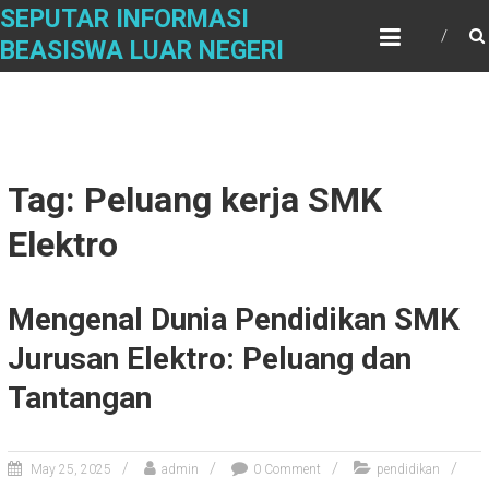
Skip
SEPUTAR INFORMASI
to
BEASISWA LUAR NEGERI
content
Tag: Peluang kerja SMK
Elektro
Mengenal Dunia Pendidikan SMK
Jurusan Elektro: Peluang dan
Tantangan
May 25, 2025
admin
0 Comment
pendidikan