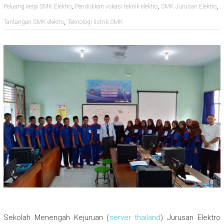
,
,
,
Peluang kerja SMK Elektro
Pendidikan vokasi teknik elektro
SMK Jurusan Elektro
,
Tantangan SMK elektro
Teknologi listrik SMK
Sekolah Menengah Kejuruan (
server thailand
) Jurusan Elektro