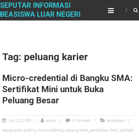
Skip
SEPUTAR INFORMASI
to
BEASISWA LUAR NEGERI
content
Tag: peluang karier
Micro-credential di Bangku SMA:
Sertifikat Mini untuk Buka
Peluang Besar
July 20, 2025
admin
0 Comment
pendidikan
,
,
,
,
keterampilan praktis
micro-credential
peluang karier
pendidikan SMA
sertifikat