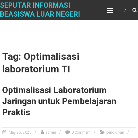
Skip
SEPUTAR INFORMASI
to
BEASISWA LUAR NEGERI
content
Tag: Optimalisasi
laboratorium TI
Optimalisasi Laboratorium
Jaringan untuk Pembelajaran
Praktis
May 25, 2025
admin
0 Comment
pendidikan