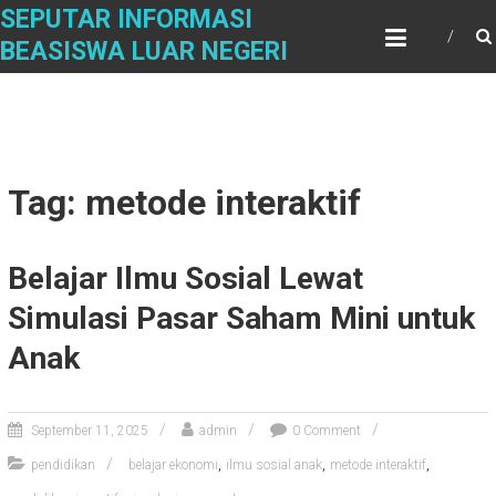
Skip
SEPUTAR INFORMASI
to
BEASISWA LUAR NEGERI
content
Tag: metode interaktif
Belajar Ilmu Sosial Lewat
Simulasi Pasar Saham Mini untuk
Anak
September 11, 2025
admin
0 Comment
,
,
,
pendidikan
belajar ekonomi
ilmu sosial anak
metode interaktif