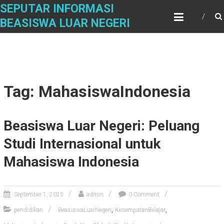
Skip
SEPUTAR INFORMASI
to
BEASISWA LUAR NEGERI
content
Tag: MahasiswaIndonesia
Beasiswa Luar Negeri: Peluang
Studi Internasional untuk
Mahasiswa Indonesia
September 1, 2025
admin
0 Comment
,
,
pendidikan
BeasiswaLuarNegeri
KesempatanBelajar