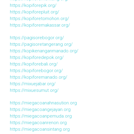
https://kopiforepik.org/
https://kopiforepluit.org/
https://kopiforetomohon.org/
https://kopiforemakassar.org/
https://pagisorebogor.org/
https://pagisoretangerang.org/
https://kopikenanganmanado.org/
https://kopiforedepok.org/
https://kopiforebali.org/
https://kopiforebogor.org/
https://kopiforemanado.org/
https://mixuejabar.org/
https://mixuesumut.org/
https://miegacoanahnasution.org
https://miegacoangejayan.org
https://miegacoanpemuda.org
https://miegacoanrenon.org
https://miegacoansintang.org