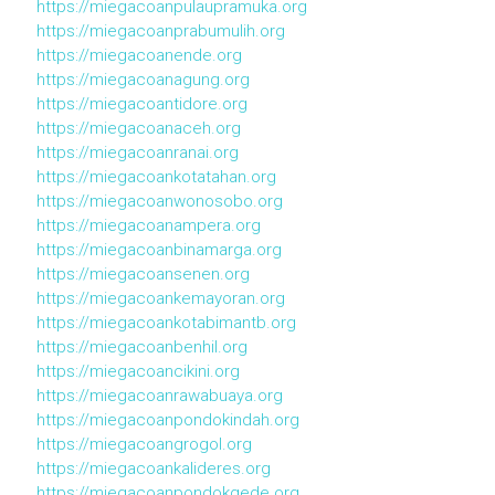
https://miegacoanpulaupramuka.org
https://miegacoanprabumulih.org
https://miegacoanende.org
https://miegacoanagung.org
https://miegacoantidore.org
https://miegacoanaceh.org
https://miegacoanranai.org
https://miegacoankotatahan.org
https://miegacoanwonosobo.org
https://miegacoanampera.org
https://miegacoanbinamarga.org
https://miegacoansenen.org
https://miegacoankemayoran.org
https://miegacoankotabimantb.org
https://miegacoanbenhil.org
https://miegacoancikini.org
https://miegacoanrawabuaya.org
https://miegacoanpondokindah.org
https://miegacoangrogol.org
https://miegacoankalideres.org
https://miegacoanpondokgede.org