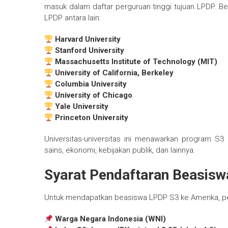
masuk dalam daftar perguruan tinggi tujuan LPDP. Be
LPDP antara lain:
Harvard University
Stanford University
Massachusetts Institute of Technology (MIT)
University of California, Berkeley
Columbia University
University of Chicago
Yale University
Princeton University
Universitas-universitas ini menawarkan program S3 
sains, ekonomi, kebijakan publik, dan lainnya.
Syarat Pendaftaran Beasis
Untuk mendapatkan beasiswa LPDP S3 ke Amerika, pe
Warga Negara Indonesia (WNI)