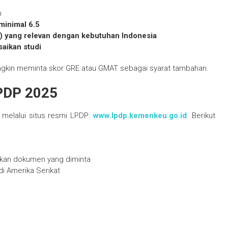
n
minimal 6.5
t) yang relevan dengan kebutuhan Indonesia
aikan studi
ungkin meminta skor GRE atau GMAT sebagai syarat tambahan.
PDP 2025
 melalui situs resmi LPDP:
www.lpdp.kemenkeu.go.id
. Berikut
kan dokumen yang diminta
di Amerika Serikat