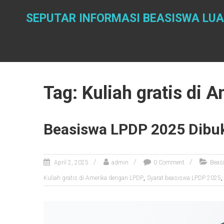
Skip
to
SEPUTAR INFORMASI BEASISWA LUA
content
Tag: Kuliah gratis di
Beasiswa LPDP 2025 Dibuka
April 2, 2025
admin
0 Comment
Beas
,
Kuliah gratis di Amerika dengan LPDP
Syarat beasiswa LPDP 2025