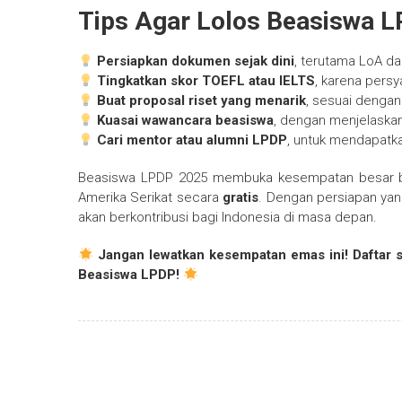
Tips Agar Lolos Beasiswa 
Persiapkan dokumen sejak dini
, terutama LoA dar
Tingkatkan skor TOEFL atau IELTS
, karena pers
Buat proposal riset yang menarik
, sesuai denga
Kuasai wawancara beasiswa
, dengan menjelaskan
Cari mentor atau alumni LPDP
, untuk mendapatka
Beasiswa LPDP 2025 membuka kesempatan besar ba
Amerika Serikat secara
gratis
. Dengan persiapan yan
akan berkontribusi bagi Indonesia di masa depan.
Jangan lewatkan kesempatan emas ini! Daftar 
Beasiswa LPDP!