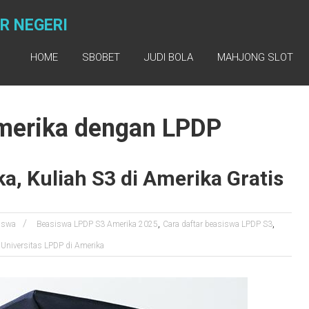
R NEGERI
HOME
SBOBET
JUDI BOLA
MAHJONG SLOT
 Amerika dengan LPDP
, Kuliah S3 di Amerika Gratis
,
,
iswa
Beasiswa LPDP S3 Amerika 2025
Cara daftar beasiswa LPDP S3
,
Universitas LPDP di Amerika