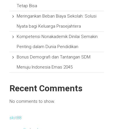
Tetap Bisa
Meringankan Beban Biaya Sekolah: Solusi
Nyata bagi Keluarga Prasejahtera
Kompetensi Nonakademik Dinilai Semakin
Penting dalam Dunia Pendidikan
Bonus Demografi dan Tantangan SDM
Menuju Indonesia Emas 2045
Recent Comments
No comments to show.
slot88