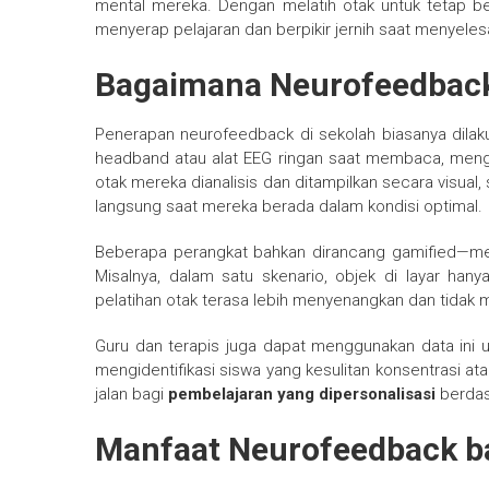
mental mereka. Dengan melatih otak untuk tetap be
menyerap pelajaran dan berpikir jernih saat menyele
Bagaimana Neurofeedback 
Penerapan neurofeedback di sekolah biasanya dilak
headband atau alat EEG ringan saat membaca, menger
otak mereka dianalisis dan ditampilkan secara visual,
langsung saat mereka berada dalam kondisi optimal.
Beberapa perangkat bahkan dirancang gamified—me
Misalnya, dalam satu skenario, objek di layar han
pelatihan otak terasa lebih menyenangkan dan tida
Guru dan terapis juga dapat menggunakan data ini
mengidentifikasi siswa yang kesulitan konsentrasi 
jalan bagi
pembelajaran yang dipersonalisasi
berdas
Manfaat Neurofeedback b