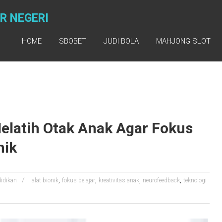
R NEGERI
HOME
SBOBET
JUDI BOLA
MAHJONG SLOT
elatih Otak Anak Agar Fokus
nik
,
,
,
,
idikan
alat bionik
fokus belajar
kreativitas anak
neurofeedback
teknologi