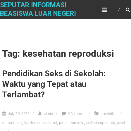
Skip
SEPUTAR INFORMASI
to
BEASISWA LUAR NEGERI
content
Tag: kesehatan reproduksi
Pendidikan Seks di Sekolah:
Waktu yang Tepat atau
Terlambat?
July 20, 2025
admin
0 Comment
pendidikan
,
,
,
,
edukasi anak
kesehatan reproduksi
pendidikan seks
perlindungan anak
sekolah