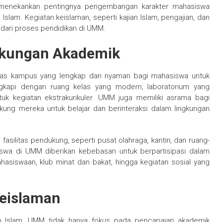
a menekankan pentingnya pengembangan karakter mahasiswa
lam. Kegiatan keislaman, seperti kajian Islam, pengajian, dan
 dari proses pendidikan di UMM.
ngkungan Akademik
litas kampus yang lengkap dan nyaman bagi mahasiswa untuk
kapi dengan ruang kelas yang modern, laboratorium yang
tuk kegiatan ekstrakurikuler. UMM juga memiliki asrama bagi
kung mereka untuk belajar dan berinteraksi dalam lingkungan
 fasilitas pendukung, seperti pusat olahraga, kantin, dan ruang-
iswa di UMM diberikan kebebasan untuk berpartisipasi dalam
ahasiswaan, klub minat dan bakat, hingga kegiatan sosial yang
Keislaman
an Islam, UMM tidak hanya fokus pada pencapaian akademik