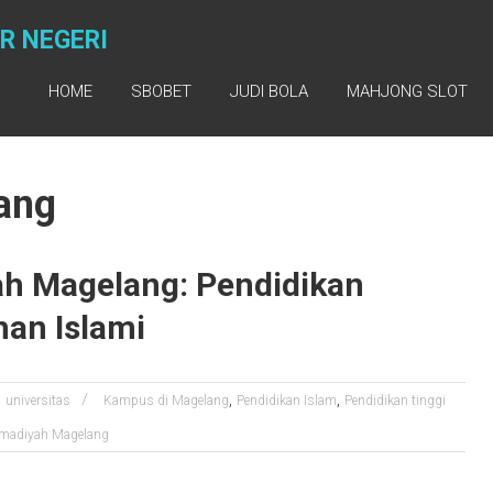
R NEGERI
HOME
SBOBET
JUDI BOLA
MAHJONG SLOT
ang
h Magelang: Pendidikan
han Islami
,
,
universitas
Kampus di Magelang
Pendidikan Islam
Pendidikan tinggi
madiyah Magelang