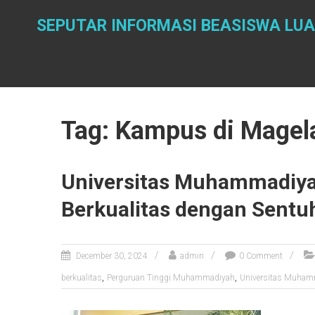
Skip
to
SEPUTAR INFORMASI BEASISWA LUA
content
Tag: Kampus di Magel
Universitas Muhammadiya
Berkualitas dengan Sentu
December 30, 2024
admin
0 Comment
,
,
berkualitas
Perguruan Tinggi Muhammadiyah
Universitas Muham